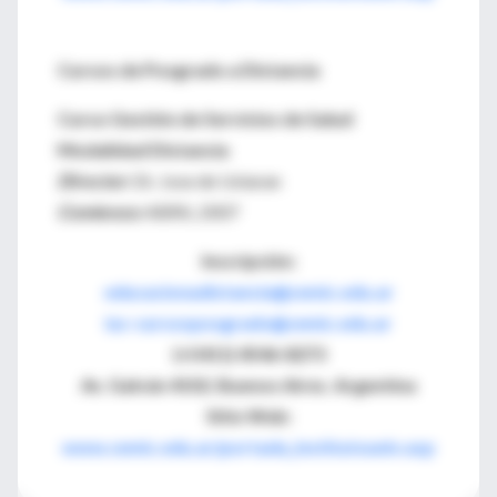
Cursos de Posgrado a Distancia
Curso Gestión de Servicios de Salud
Modalidad Distancia
Director:
Dr. Jose de Ustaran
Comienzo:
ABRIL 2007
Inscripción:
educacionadistancia@cemic.edu.ar
iuc-cursosposgrado@cemic.edu.ar
(+5411) 4546-8273
Av. Galván 4102. Buenos Aires. Argentina
Sitio Web:
www.cemic.edu.ar/portada_institutouniv.asp