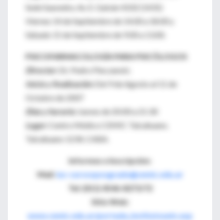
Sede Saavedra. Av. E. Galván 4102 (1431)
Viernes 14 de Septiembre de 14.00 a 18.00 y
Sábado 15 de Septiembre de 9.00 a 13.00.
PSICOFARMACOLOGÍA PARA PSICÓLOGOS
Director:
Dr. Pedro Pieczanski.
Inicio y finalización:
Del 9 de Agosto al 11 de
Octubre de 2007
Días y horario:
Jueves de 20:00 a 21:30
Lugar:
Centro Médico CEMIC Talcahuano.
Talcahuano 1234, CABA.
Informes e Inscripción:
Mail:
iuc-cursosposgrado@cemic.edu.ar
Tel: (011) 4546-8273/72
Sitio Web:
www.cemic.edu.ar/portada_institutouniv.asp