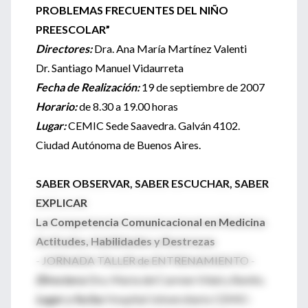
PROBLEMAS FRECUENTES DEL NIÑO
PREESCOLAR”
Directores:
Dra. Ana María Martínez Valenti
Dr. Santiago Manuel Vidaurreta
Fecha de Realización:
19 de septiembre de 2007
Horario:
de 8.30 a 19.00 horas
Lugar:
CEMIC Sede Saavedra. Galván 4102.
Ciudad Autónoma de Buenos Aires.
SABER OBSERVAR, SABER ESCUCHAR, SABER
EXPLICAR
La Competencia Comunicacional en Medicina
Actitudes, Habilidades y Destrezas
- JORNADA TALLER de ENTRENAMIENTO -
Directora:
Dra. María del Carmen Vidal y Benito.
Lugar y fecha:
Hospital Universitario CEMIC-