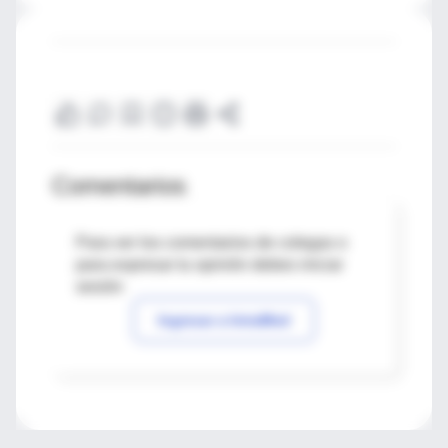
Comentarios
Para ver los comentarios de colegas o
para expresar tu opinión debes iniciar
sesión
Ingresar a IntraMed