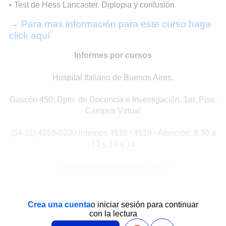
• Test de Hess Lancaster. Diplopia y confusión
→ Para mas información para este curso haga
click aquí
Informes por cursos
Hospital Italiano de Buenos Aires.
Gascón 450. Dpto. de Docencia e Investigación. 1er. Piso.
Campus Virtual
(54-11) 4959-0200 internos 4518 / 4519 - Atención: 8.30 a
13 y 14 a 16
campus@hospitalitaliano.org.ar
Crea una cuenta
o iniciar sesión para continuar
con la lectura