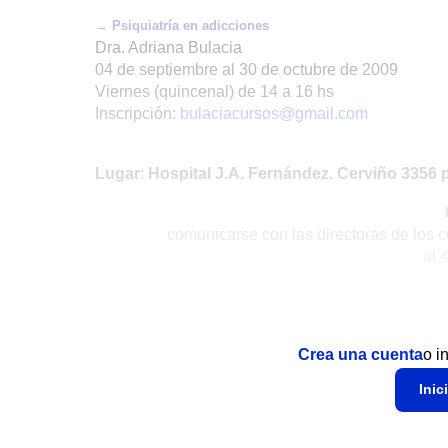
→ Psiquiatría en adicciones
Dra. Adriana Bulacia
04 de septiembre al 30 de octubre de 2009
Viernes (quincenal) de 14 a 16 hs
Inscripción:
bulaciacursos@gmail.com
Lugar
:
Hospital J.A. Fernández. Cerviño 3356 
comunicarse con las directoras de los c
al 
Crea una cuenta
o i
Inic