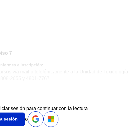
piso 7
Informes e inscripción:
ursos vía mail o telefónicamente a la Unidad de Toxicología
4808-2655 y 4801-7767
niciar sesión para continuar con la lectura
o
ia sesión