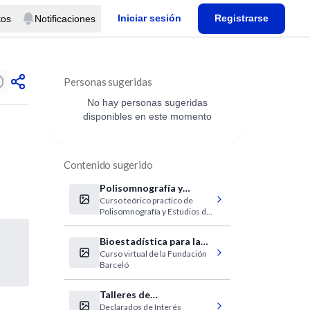
Iniciar sesión
Registrarse
tos
Notificaciones
Personas sugeridas
No hay personas sugeridas
disponibles en este momento
Contenido sugerido
Polisomnografía y
Curso teórico practico de
Estudios del Sueño
Polisomnografía y Estudios del
Sueño
Bioestadística para la
Curso virtual de la Fundación
investigación básica y
Barceló
clínica
Talleres de
Declarados de Interés
Fonoaudiología