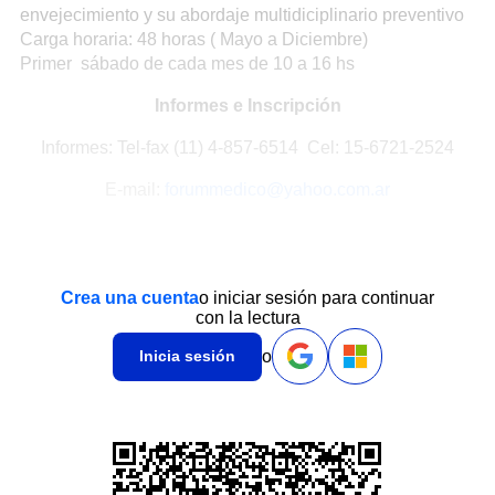
envejecimiento y su abordaje multidiciplinario preventivo
Carga horaria: 48 horas ( Mayo a Diciembre)
Primer sábado de cada mes de 10 a 16 hs
Informes e Inscripción
Informes: Tel-fax (11) 4-857-6514 Cel: 15-6721-2524
E-mail:
forummedico@yahoo.com.ar
Crea una cuenta
o iniciar sesión para continuar
con la lectura
o
Inicia sesión