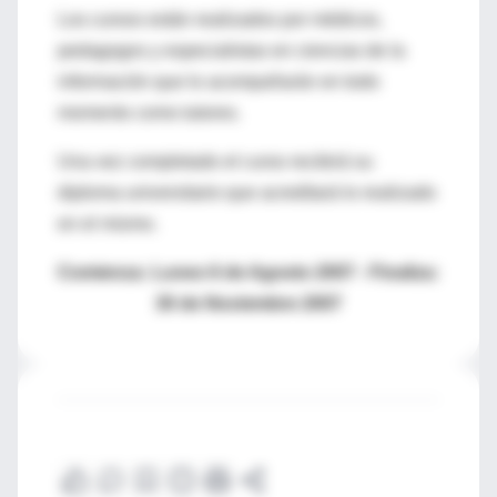
Los cursos están realizados por médicos,
pedagogos y especialistas en ciencias de la
información que lo acompañarán en todo
momento como tutores.
Una vez completado el curso recibirá su
diploma universitario que acreditará lo realizado
en el mismo.
Comienza: Lunes 6 de Agosto 2007 - Finaliza:
30 de Noviembre 2007