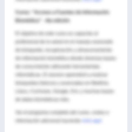
Curso: "Acceso a Fuentes de Información
Biomédica" - 4ta edición
El objetivo de este curso es capacitar al
profesional de la salud en el manejo avanzado
de búsqueda, recuperación y almacenamiento
de información biomédica desde diversas bases
de conocimiento utilizando herramientas
informáticas. El alumno aprenderá a realizar
búsquedas básicas y avanzadas en Medline,
Lilacs, Cochrane, Google, Eric y muchas bases
de datos biomédicas más.
Ver el programa completo del curso, costos e
información adicional haciendo
click aquí