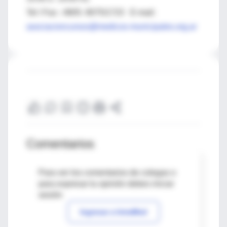
Tel / Fax : 4805- 8075/1723 E-mail:
asociacioncursos@medicos-municipales.org.ar
Comentarios
Para ver los comentarios de colegas o
para expresar tu opinión debes iniciar
sesión
Ingresar a IntraMed