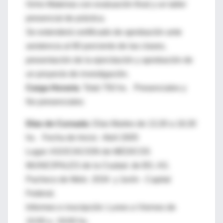
Ocho Materias con evaluación final y un taller
presencial de práctica.
Se extenderá certificado de aprobación ante
asistencia al 80 porciento de las clases,
presentación de la ejercitación y aprobación de
un proyecto de investigación.
Carga Horaria:
Total 750 hs. Presenciales y
No presenciales
Días de Cursada
: Días Martes de 13,30 a 18,30
hs. Fecha de Inicio: Abril 2005
Lugar: ASOCIACION de MEDICOS
MUNICIPALES de la Ciudad. de BS. AS.
Pacheco de Melo 2034 y Junín - Capital
Federal.
Informes e inscripción: Lunes a Viernes de
10:00 a 19:00 hs.