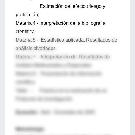
Estimación del efecto (riesgo y
protección)
Materia 4 - Interpretación de la bibliografía
científica
Materia 5 - Estadística aplicada. Resultados de
análisis bivariados
Materia 7 - Interpretación de Resultados de
Análisis Multivariados y Especiales
Materia 8 - Presentación de información
científica
Taller - Práctica en la realización de un
Protocolo de Investigación
Duración:
Abril - Diciembre de 2005
Metodología