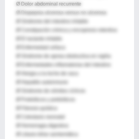
Ø Dolor abdominal recurrente
Ø Dispepsia ulcerosa versus no ulcerosa
Ø Síndrome del intestino irritable
Ø Constipación crónica y encopresis retentiva
Ø El lactante irritable
Ø Enfermedad celíaca
Ø Síndrome de apnea obstructiva en vigilia
Ø Enfermedades inflamatorias del intestino
Ø Alergia a la leche de vaca
Ø Hepatitis autoinmune
Ø Síndrome de vómitos cíclicos
Ø Probióticos y prebióticos
Ø Fibrosis quística
Ø Colestasis neonatal
Ø Hemorragia digestiva
Ø Litiasis biliar asintomática