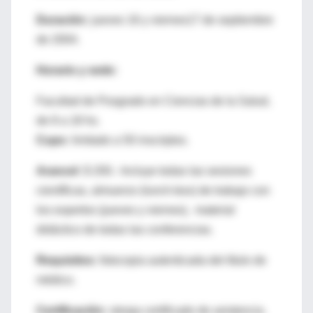
Duración:
jueves 16 y viernes17 de septiembre
de 2004.
Horario y sede:
Facultad de Posgrado en Ciencias de la Salud,
de 8 a 18 hs.
Cupo:
limitado a 50 inscriptos.
Arancel:
$ 200.- Incluye todas las sesiones
científicas, almuerzo (lunch-box) de trabajo con
los expertos (jueves y viernes), material
didáctico de todas las conferencias.
Requisitos:
fotocopia autenticada del título de
médico.
Certificación:
otorga certificado de asistencia.