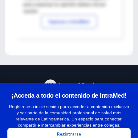
para expresar tu opinión debes iniciar
sesión
Ingresar a IntraMed
¡Acceda a todo el contenido de IntraMed!
Centro de Ayuda
Regístrese o inicie sesión para acceder a contenido exclusivo
y ser parte de la comunidad profesional de salud más
relevante de Latinoamérica. Un espacio para conectar,
Términos y condiciones
compartir e intercambiar experiencias entre colegas.
| Políticas de privacidad
Registrarse
| Todos los derechos reservados | Copyright 1997-2026