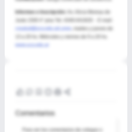
Informes e Inscripción:
Av. Alicia Moreau de
Justo 1500 4° piso Tel. 4349-0419/20 - E-mail:
cssalud@uca.edu.arLunes
, martes y jueves de
13 a 20 hs. Miércoles y viernes de 9 a 20 hs.
www.uca.edu.ar
Comentarios
Para ver los comentarios de colegas o