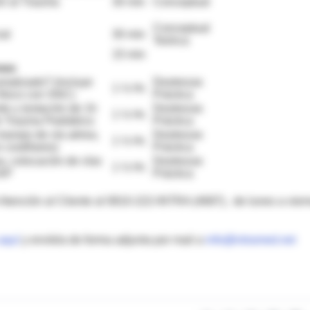
ón al Trauma
30 min
Conceptual
Conceptual
ial
30 min
Teórica
15 min
ones
umatizado? (incluye
Destrezas
1 ½ Hr.
físico con SNC)
Práctica
rte y (estación de 1h
Destrezas
1 ½ Hr.
de Trauma Pediátrico
Práctica
 manejo de vía aérea,
Destrezas
1 ½ Hr.
costillares)
Práctica
ea, colocación de vías
Destrezas
1 ½ Hr.
RAP
Práctica
Atención al Cliente al 0810-222-INTRA (4687), de lunes a vier
 aquí
y envíela de forma adjunta por mail a
info@intramed.net