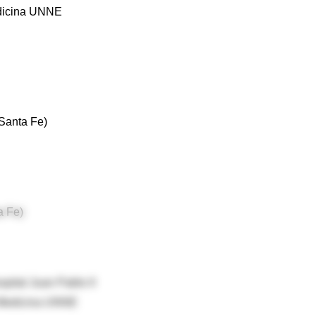
edicina UNNE
(Santa Fe)
a Fe)
pital Juan Pablo II
 Medicina UNNE