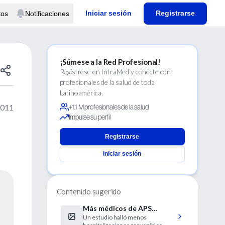
Iniciar sesión
Registrarse
tos
Notificaciones
¡Súmese a la Red Profesional!
Regístrese en IntraMed y conecte con
profesionales de la salud de toda
Latinoamérica.
2011
+1.1 M profesionales de la salud
Impulse su perfil
Registrarse
Iniciar sesión
Contenido sugerido
Más médicos de APS
Un estudio halló menos
equivale a personas de la