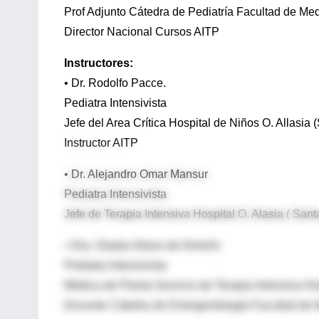
Prof Adjunto Cátedra de Pediatría Facultad de M
Director Nacional Cursos AITP
Instructores:
• Dr. Rodolfo Pacce.
Pediatra Intensivista
Jefe del Area Crítica Hospital de Niños O. Allasia 
Instructor AITP
• Dr. Alejandro Omar Mansur
Pediatra Intensivista
Jefe de Terapia Intensiva Hospital O. Alasia ( Sant
• Dra. Gladys Abreo de Almirón
Pediatra Intensivista
Médica de Planta Servicio de Terapia Intensiva Hos
Docente Cátedra de Emergentología Facultad de