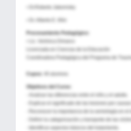
• Dr.Roberto Jabornisky
• Dr. Alberto E. Iñón
Procesamiento Pedagógico:
• Lic. Verónica Dimarco
Licenciada en Ciencias de la Educación
Coordinadora Pedagógica del Programa de Traum
Cupos:
40 alumnos
Objetivos del Curso:
- Analizar las diferencias entre el niño y el adulto.
- Explicar el significado de las lesiones por causa
- Reconocer la importancia de la semiología en el 
- Definir la categorización y transporte de las vícti
- Identificar aspectos básicos del tratamiento.