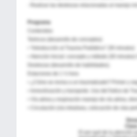
- Realizar las destrezas relacionadas al manejo ini
Programa
Contenidos
Teóricos (desarrollo de conceptos)
• “Introducción al Trauma Pediátrico” (30 minutos)
• Atención Inicial: concepto y método (30 minutos)
Destrezas (desarrollo de habilidades).
Estaciones de 1 ½ hora
• ¿Cómo se revisa a un traumatizado? Primer y s
• Inmovilización y transporte. Uso del Índice de T
• Vía aérea y respiración manejo de vía aérea, dre
• Circulación (vía intraósea, colocación de vías p
Desa
Clas
El por qué de la atención e