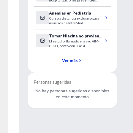
hospitalizaciones prevenibles
tercera edad más sanas
entre los beneficiarios de
Medicare.
Anemias en Pediatría
Curso a distancia exclusivo para
usuarios de IntraMed
Tomar Niacina no previene
El estudio, llamado ensayo AIM-
problemas cardíacos
HIGH, contó con 3.414
participantes en Estados Unidos y
Canadá.
Ver más
Personas sugeridas
No hay personas sugeridas disponibles
en este momento