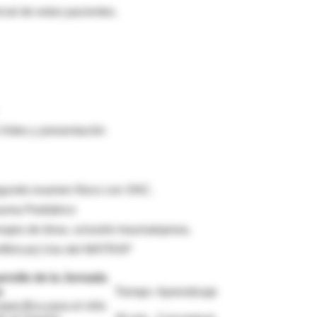
cial de estos pacientes.
 Video y presentación
egundo examen físico con SNC.
rauma Pediátrico
najes de tórax, oclusión traumatopnea.
eriféricas) Uso del MATRAP
rrollo de la Jornada
e
Tiempo
Aprendizaje
specífica para el niño