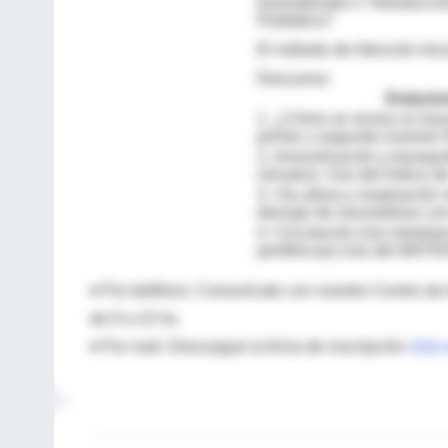
traumatizado o “Introducci
Pediátrico”
El método de Atención Inic
Descanso
Estaci
1. ¿Cómo se revisa un tra
primer y segundo examen 
2. Inmovilización y transpo
minutos). Uso del Índice 
3. Vía aérea y respiración
drenaje de neumotórax con 
4. Circulación (vía intraós
periféricas) Uso del MAT
♦ Por teléfono: Comunícate con nuestro Centro de 
de 9 a 22 hs.
♦ Por mail: Descargue la ficha de inscripción
click