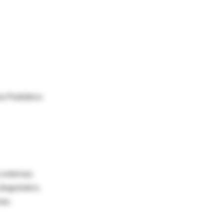
a Pediátrico
s externas.
diagnóstico.
mas.