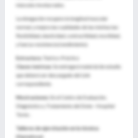
músculos involucrados.
La elongación recupera la longitud muscular
normal, y mejora las cualidades de las miofascias:
flexibilidad, elasticidad, contractilidad, movilidad,
y fuerza-resistencia (rendimiento).
Estructura:
Teórico-Práctico
Clases teóricas:
Se entregará material de estudio
que deberá ser descargado del Link
correspondiente.
Mostraciones:
En el Centro de Evaluación,
Diagnóstico y Tratamiento del Dolor -Hospital
Tornú-.
Talleres de ejercitación en la técnica:
(Optativos)