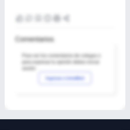
Comentarios
Para ver los comentarios de colegas o
para expresar tu opinión debes iniciar
sesión
Ingresar a IntraMed