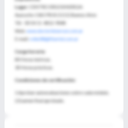
Lugar:
CENTRO ERGOSINERGIA
Ayacucho 1365 PB B (1111) Buenos Aires
Tél: 00 54 11 4812-9048
Web:
www.doctorleiserson.com.ar
E-mail:
roller88@fibertel.com.ar
Carga horaria:
80 Horas teóricas.
30 Horas prácticas.
Condiciones de certificación:
1.Aprobar autoevaluaciones sobre cada módulo.
2.Examen final aprobado.