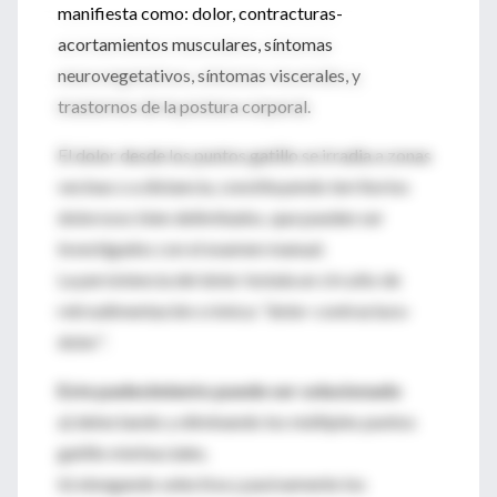
manifiesta como: dolor, contracturas-
acortamientos musculares, síntomas
neurovegetativos, síntomas viscerales, y
trastornos de la postura corporal.
El dolor desde los puntos gatillo se irradia a zonas
vecinas o a distancia, constituyendo territorios
dolorosos bien delimitados, que pueden ser
investigados con el examen manual.
La persistencia del dolor instala un circuito de
retroalimentación crónica: “dolor-contractura-
dolor”.
Este padecimiento puede ser solucionado
a) detectando y eliminando los múltiples puntos
gatillo miofasciales.
b) elongando selectiva y pasivamente los