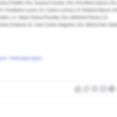
asia Friedler, Dra. Susana Fuxman, Dra. Ana María García, Dra
 Dr. Humberto Lucero, Dr. Carlos Luchina, Dr. Roberto Marcer, Dr
frio, Lic. María Teresa Panzitta, Dra. Adhelma Pereira, Dr.
rlos Scillamá, Dr. Juan Carlos Stagnaro, Dra. María Ester Stra
g.ar
/
www.apsa.org.ar