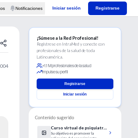
Iniciar sesión
Registrarse
tos
Notificaciones
¡Súmese a la Red Profesional!
Regístrese en IntraMed y conecte con
profesionales de la salud de toda
Latinoamérica.
2004
+1.1 M profesionales de la salud
Impulse su perfil
Registrarse
Iniciar sesión
Contenido sugerido
Curso virtual de psiquiatría
Su objetivo es promover la
antropológica