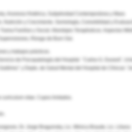
nta, Anorexia Histérica, Subjetividad Contemporánea y Mass
n, Nutrición y Crecimiento. Semiología, Comorbilidad y Evaluac
. Trama Familiar y Social. Abordajes Terapéuticos. Aspectos Mé
 Supervisiones, Riesgo de Burn Out.
nes y trabajos prácticos.
ervicio de Psicopatología del Hospital "Carlos G. Durand", Un
Gutiérrez" y Depto. de Salud Mental del Hospital de Clínicas "J
 curriculum vitae. Cupos limitados.
ón.
signore, Dr. Jorge Braguinsky, Lic. Mónica Braude, Lic. Liliana