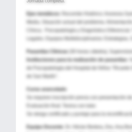
Jornada completa.
Ejes temáticos:
Recorrido Histórico: Anorexia Sa
Media. Situación actual del problema. Alimentació
Clínica. Psicopatología y Diagnóstico Diferencial
Legales. Equipos Multidisciplinarios: Estrategias,
Pasantías Clínicas
(30 horas cátedra), Supervisio
Instituciones para la realización de pasantías:
S
de Psicopatología del Hospital de Niños "Ricardo 
de San Martín".
Curso arancelado
Se requiere inscripción previa con presentación de
Evaluación final: Tesina con tutor.
Se otorga certificado y puntaje para la recertificaci
Equipo Docente:
Dr. Héctor Bertera, Dra. Ana Bon