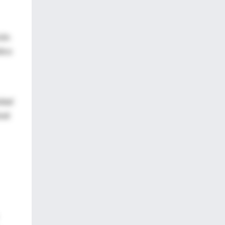
ión
dico
idad
osé