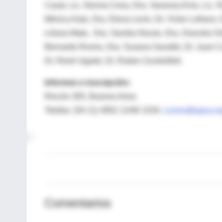
Casal, Lic. Norma Coria, Dra. Vanessa Ems, Lic. R
Mónica Katz, Dra. Elena Levin, Dr. Víctor Lofrano,
Liliana Mato, Dra. Sandra Novas, Dra. Graciela Ono
Bernardo Rovira, Dra. Susana Sarubbi, Dr. Juan Ca
Dr. René Ugarte, Dr. Ruben Zuckerfeld.
Informes e inscripción:
Rincón 355, Buenos Aires
Telefax: (54 11) 4952 1249/ 1534,
cursos@apsa.or
Comentarios