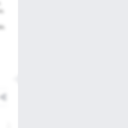
.
a.
da,