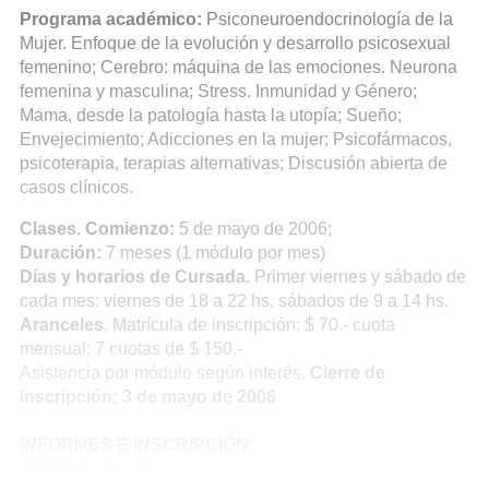
Programa académico:
Psiconeuroendocrinología de la
Mujer. Enfoque de la evolución y desarrollo psicosexual
femenino; Cerebro: máquina de las emociones. Neurona
femenina y masculina; Stress. Inmunidad y Género;
Mama, desde la patología hasta la utopía; Sueño;
Envejecimiento; Adicciones en la mujer; Psicofármacos,
psicoterapia, terapias alternativas; Discusión abierta de
casos clínicos.
Clases. Comienzo:
5 de mayo de 2006;
Duración:
7 meses (1 módulo por mes)
Días y horarios de Cursada.
Primer viernes y sábado de
cada mes: viernes de 18 a 22 hs, sábados de 9 a 14 hs.
Aranceles
. Matrícula de inscripción: $ 70.- cuota
mensual: 7 cuotas de $ 150.-
Asistencia por módulo según interés.
Cierre de
inscripción: 3 de mayo de 2006
INFORMES E INSCRIPCIÓN:
elev@sicoar.com