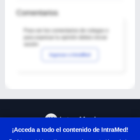
Comentarios
Para ver los comentarios de colegas o
para expresar tu opinión debes iniciar
sesión
Ingresar a IntraMed
¡Acceda a todo el contenido de IntraMed!
Centro de Ayuda