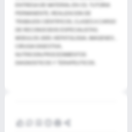
ENTREGA DE MATERIAL EN CD, TUTORIA
PERMANENTE, REALIZACION DE
TRABAJOS CIENTIFICOS, CLASES A CARGO
DE RECONOCIDOS ESPECIALISTAS.
MODULOS 2005: HEPATOLOGIA, IMAGENES ,
CIRUGIA DIGESTIVA,
NUTRICION,PROCEDIMIENTOS
DIAGNOSTICOS Y TERAPEUTICOS.