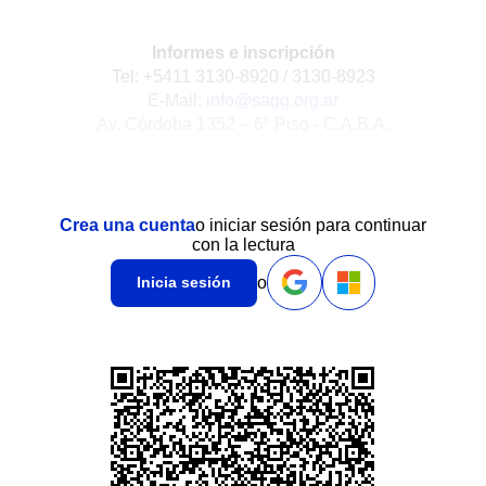
Informes e inscripción
Tel: +5411 3130-8920 / 3130-8923
E-Mail:
info@sagg.org.ar
Av. Córdoba 1352 – 6º Piso - C.A.B.A.
Crea una cuenta
o iniciar sesión para continuar
con la lectura
o
Inicia sesión