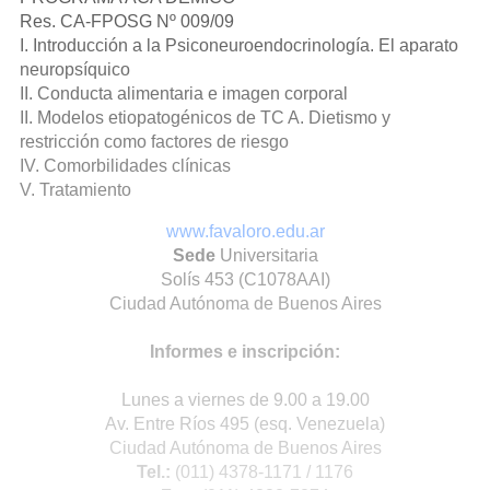
Res. CA-FPOSG Nº 009/09
I. Introducción a la Psiconeuroendocrinología. El aparato
neuropsíquico
II. Conducta alimentaria e imagen corporal
II. Modelos etiopatogénicos de TC A. Dietismo y
restricción como factores de riesgo
IV. Comorbilidades clínicas
V. Tratamiento
www.favaloro.edu.ar
Sede
Universitaria
Solís 453 (C1078AAI)
Ciudad Autónoma de Buenos Aires
Informes e inscripción:
Lunes a viernes de 9.00 a 19.00
Av. Entre Ríos 495 (esq. Venezuela)
Ciudad Autónoma de Buenos Aires
Tel.:
(011) 4378-1171 / 1176