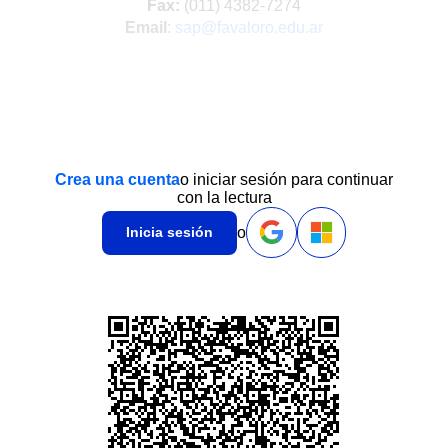
Fax:
(011) 4382-7274
Email
:
sap@favaloro.edu.ar
Crea una cuenta
o iniciar sesión para continuar
con la lectura
o
Inicia sesión