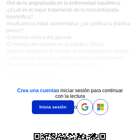
-Rol de la angioplastía en la enfermedad isquémica.
-¿Cuál es el mejor tratamiento de la miocardiopatía
hipertrófica?
-Insuficiencia mitral asintomática: ¿se justifica la plástica
precoz?
-Estenosis aórtica del geronte.
-El manejo del síncope en la práctica clínica.
-Nuevas drogas en el manejo de la hipertensión arterial.
-¿Qué hay de nuevo en arritmias supraventriculares?
-Resincronización cardíaca: ¿que aporta?
-Cardiodesfibriladores.
Crea una cuenta
o iniciar sesión para continuar
con la lectura
o
Inicia sesión