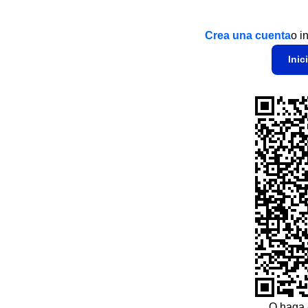
Crea una cuenta
o i
Inic
O haga