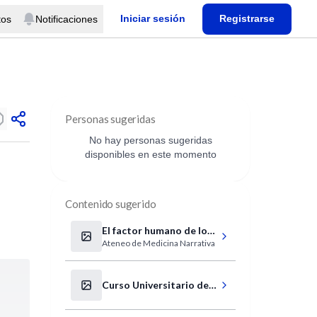
Iniciar sesión
Registrarse
tos
Notificaciones
Personas sugeridas
No hay personas sugeridas
disponibles en este momento
Contenido sugerido
El factor humano de los
Ateneo de Medicina Narrativa
trabajadores de la salud
en la pandemia Covid-19
Curso Universitario de
Medicina del Estrés y
PNIE Clínica