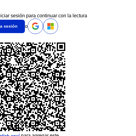
niciar sesión para continuar con la lectura
o
ia sesión
para agregar este
click aquí