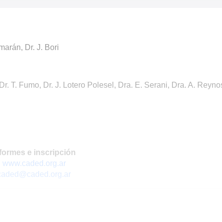
marán, Dr. J. Bori
Dr. T. Fumo, Dr. J. Lotero Polesel, Dra. E. Sera­ni, Dra. A. Reyn
formes e inscripción
www.caded.org.ar
caded@caded.org.ar