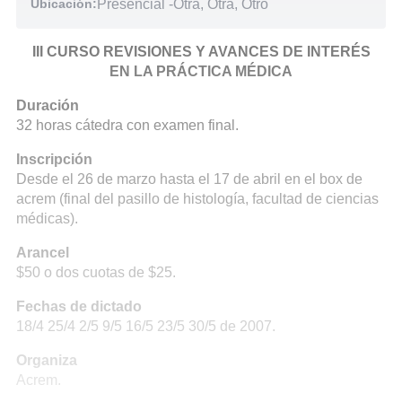
Ubicación:
Presencial
-
Otra, Otra, Otro
III CURSO REVISIONES Y AVANCES DE INTERÉS
EN LA PRÁCTICA MÉDICA
Duración
32 horas cátedra con examen final.
Inscripción
Desde el 26 de marzo hasta el 17 de abril en el box de
acrem (final del pasillo de histología, facultad de ciencias
médicas).
Arancel
$50 o dos cuotas de $25.
Fechas de dictado
18/4 25/4 2/5 9/5 16/5 23/5 30/5 de 2007.
Organiza
Acrem.