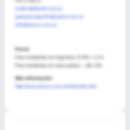
Por e-mail a:
jceitlin@fibertel.com.ar
gabrielaclapierfm@yahoo.com.ar
info@tema-e.com.ar
Precio
Para residentes en Argentina. $ 250 + I.V.A.
Para residentes en otros países. - u$s 150.
Más información:
http://www.tema-e.com.ar/mfa/index.htm