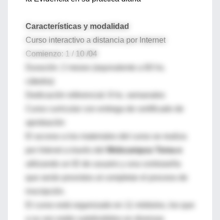
Características y modalidad
Curso interactivo a distancia por Internet
Comienzo: 1 / 10 /04
Duración: 2 meses (equivalente a 60 hs.
cátedra)
Dedicación referencial: 8 hs. semanales
Curso curricular con entrega de certificado de
aprobación
El acceso a los materiales del curso se realiza
por Intenet a través del
Webcampus Tema-e
utilizando un ID de usuario y una contraseña
que serán provistos al completar el proceso de
inscripción.
El curso está organizado en 11 módulos, los que
a su vez están subdivididos en diversas