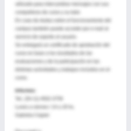
utilizado para intercambiar mensajes con sus
compañeros de curso y su tutor.
En caso de dudas sobre el funcionamiento del
campus también puede acceder por e-mail al
servicio de soporte al usuario.
Se entregará un certificado de aprobación del
curso en base a los resultados de las
evaluaciones y de la participación en las
distintas actividades y trabajos incluidos en el
curso.
Informes
:
Tel.: (54 11) 4502-3759
Lunes a viernes / 14 a 18 hs.
Gabriela Clapier