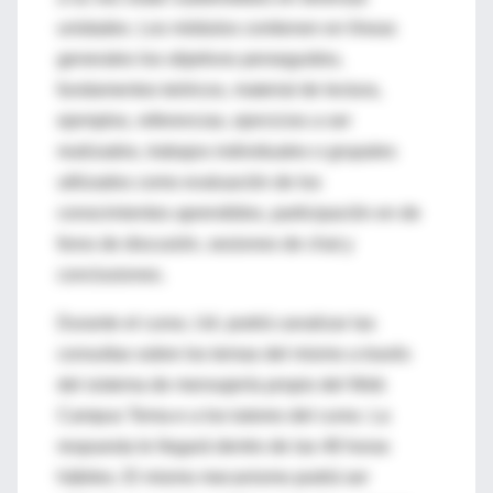
unidades. Los módulos contienen en líneas
generales los objetivos perseguidos,
fundamentos teóricos, material de lectura,
ejemplos, referencias, ejercicios a ser
realizados, trabajos individuales o grupales
utilizados como evaluación de los
conocimientos aprendidos, participación en de
foros de discusión, sesiones de chat y
conclusiones.
Durante el curso, Ud. podrá canalizar las
consultas sobre los temas del mismo a través
del sistema de mensajería propio del Web
Campus Tema-e a los tutores del curso. La
respuesta le llegará dentro de las 48 horas
hábiles. El mismo mecanismo podrá ser