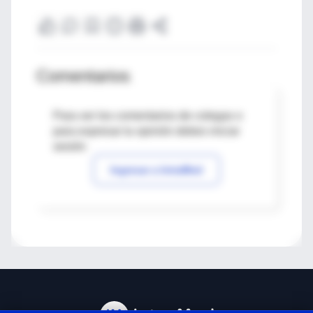
Comentarios
Para ver los comentarios de colegas o
para expresar tu opinión debes iniciar
sesión
Ingresar a IntraMed