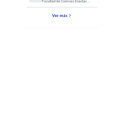
Facultad de Ciencias Exactas y
Estadística para
Naturales (UBA)
Ciencias de la Salud
Ver más
,