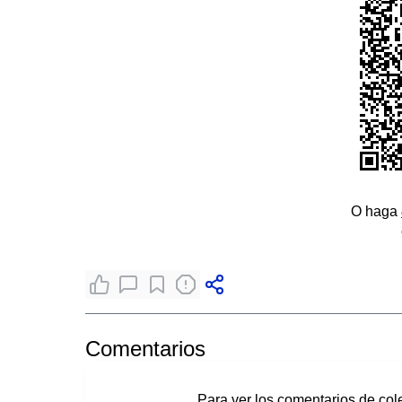
O haga
Comentarios
Para ver los comentarios de col