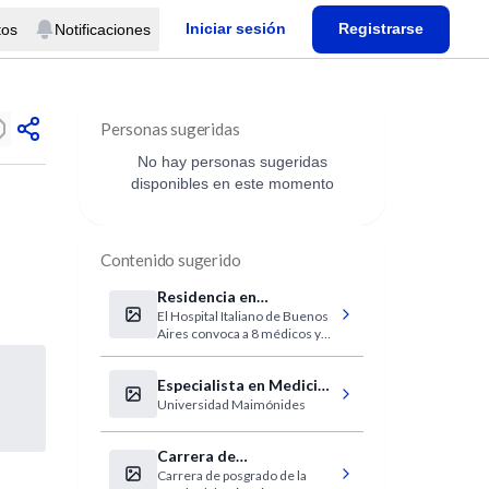
Iniciar sesión
Registrarse
tos
Notificaciones
Personas sugeridas
No hay personas sugeridas
disponibles en este momento
Contenido sugerido
Residencia en
El Hospital Italiano de Buenos
Informática en Salud
Aires convoca a 8 médicos y
2017
enfermeros argentinos o
extranjeros para realizar la
Especialista en Medicina
residencia en Informática de la
Salud con una duración de 3
Universidad Maimónides
Familiar
años.
Carrera de
Carrera de posgrado de la
Especialización en