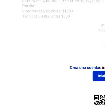
Licenciados y doctores: $5000 técnicos y estudia
Por día :
Licenciados y doctores: $1500
Técnicos y estudiantes $800
In
Món
Ju
Crea una cuenta
o i
Inic