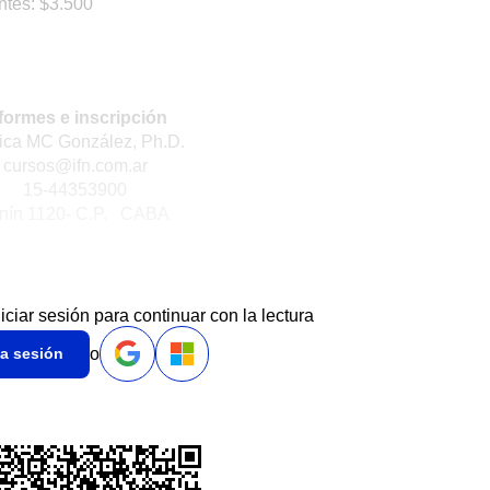
ntes: $3.500
formes e inscripción
ica MC González, Ph.D.
cursos@ifn.com.ar
15-44353900
nín 1120- C.P. CABA
niciar sesión para continuar con la lectura
o
ia sesión