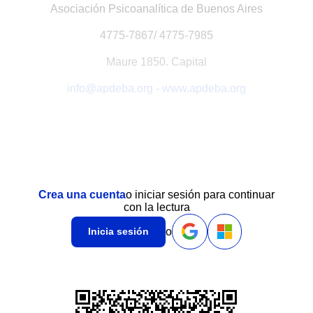
Asociación Psicoanalítica de Buenos Aires
4775-7867/ 4775-7985
Maure 1850. Capital
info@apdeba.org
-
www.apdeba.org
Crea una cuenta
o iniciar sesión para continuar
con la lectura
o
Inicia sesión