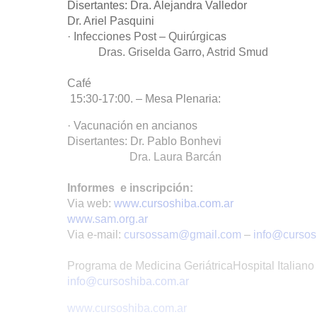
Disertantes: Dra. Alejandra Valledor
Dr. Ariel Pasquini
· Infecciones Post – Quirúrgicas
Dras. Griselda Garro, Astrid Smud
Café
15:30-17:00. – Mesa Plenaria:
· Vacunación en ancianos
Disertantes: Dr. Pablo Bonhevi
Dra. Laura Barcán
Informes e inscripción:
Via web:
www.cursoshiba.com.ar
www.sam.org.ar
Via e-mail:
cursossam@gmail.com
–
info@cursos
Programa de Medicina GeriátricaHospital Italian
info@cursoshiba.com.ar
www.cursoshiba.com.ar