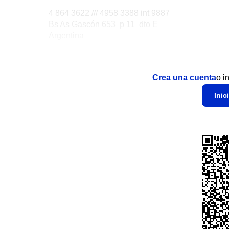
4 864 3622 /// 4958 3388 int 9887
Bs As Gascón 653 p 11 dto E
Argentina
Crea una cuenta
o i
Inic