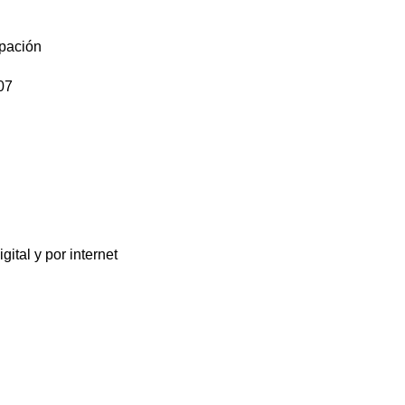
ipación
07
gital y por internet