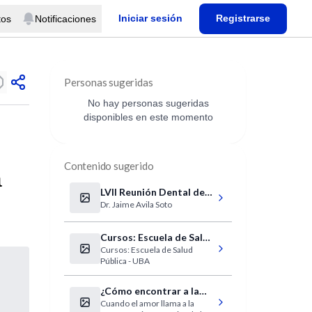
Iniciar sesión
Registrarse
tos
Notificaciones
Personas sugeridas
No hay personas sugeridas
disponibles en este momento
Contenido sugerido
a
LVII Reunión Dental de
Dr. Jaime Avila Soto
Provincia Dr. Jaime Avila
Soto
Cursos: Escuela de Salud
Cursos: Escuela de Salud
Pública
Pública - UBA
¿Cómo encontrar a la
Cuando el amor llama a la
pareja ideal y hacer que