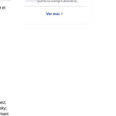
puerta no siempre atiende la
perdure?
sensatez. Por lo menos, este
r el
es el caso de la mayoría de las
mujeres.
Ver más
hez;
sky;
omani