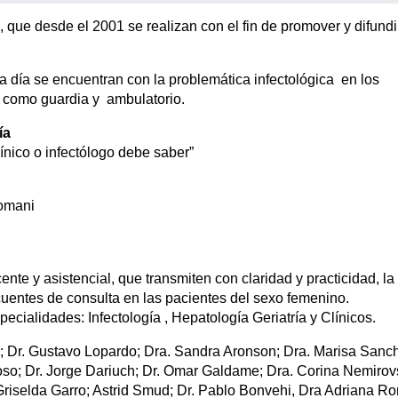
, que desde el 2001 se realizan con el fin de promover y difundi
a día se encuentran con la problemática infectológica en los
, como guardia y ambulatorio.
ía
línico o infectólogo debe saber”
Romani
te y asistencial, que transmiten con claridad y practicidad, la
cuentes de consulta en las pacientes del sexo femenino.
cialidades: Infectología , Hepatología Geriatría y Clínicos.
; Dr. Gustavo Lopardo; Dra. Sandra Aronson; Dra. Marisa Sanc
elloso; Dr. Jorge Dariuch; Dr. Omar Galdame; Dra. Corina Nemirov
. Griselda Garro; Astrid Smud; Dr. Pablo Bonvehi, Dra Adriana R