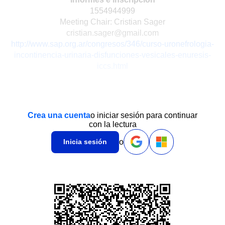
1554944999
Meeting Chair: Cristian Sager
cristian.sager@gmail.com
http://www.sap.org.ar/congresos/346/curso-uronefrologia-
incontinencia-urinaria-disfunciones-vesicales-enuresis-
iccs.html
Crea una cuenta
o iniciar sesión para continuar
con la lectura
o
Inicia sesión