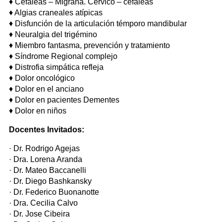
♦
Cefaleas – Migraña. Cérvico – cefaleas
♦
Algias craneales atípicas
♦
Disfunción de la articulación témporo mandibular
♦
Neuralgia del trigémino
♦
Miembro fantasma, prevención y tratamiento
♦
Síndrome Regional complejo
♦
Distrofia simpática refleja
♦
Dolor oncológico
♦
Dolor en el anciano
♦
Dolor en pacientes Dementes
♦
Dolor en niños
Docentes Invitados:
· Dr. Rodrigo Agejas
· Dra. Lorena Aranda
· Dr. Mateo Baccanelli
· Dr. Diego Bashkansky
· Dr. Federico Buonanotte
· Dra. Cecilia Calvo
· Dr. Jose Cibeira