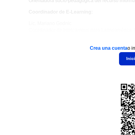
Orientadora socio-pedagógica del recurso informá
Coordinador de E-Learning:
Lic. Mariano Godnic
Coordinador de Intelcampus para Latinoamérica.
Crea una cuenta
o i
Inic