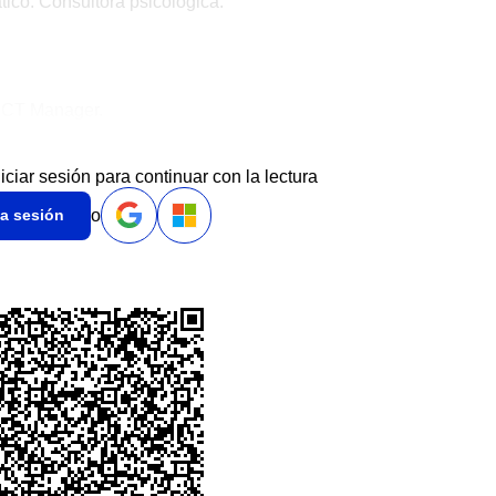
tico. Consultora psicológica.
 ICT Manager.
niciar sesión para continuar con la lectura
o
ia sesión