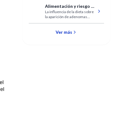
Broncoesofagología
Alimentación y riesgo de
La influencia de la dieta sobre
adenomas colorrectales
la aparición de adenomas
colónicos es poco significativa.
Ver más
el
el