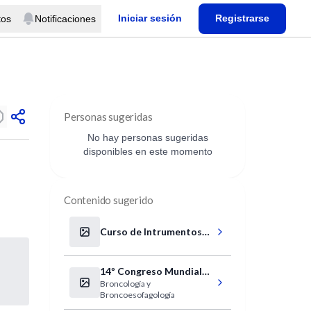
Iniciar sesión
Registrarse
tos
Notificaciones
Personas sugeridas
No hay personas sugeridas
disponibles en este momento
Contenido sugerido
Curso de Intrumentos
de Valoración
14º Congreso Mundial
Broncología y
de Broncología y 14º
Broncoesofagología
Congreso Mundial de