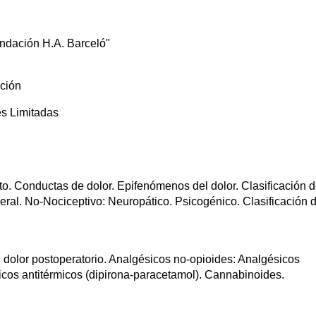
Fundación H.A. Barceló"
ación
es Limitadas
o. Conductas de dolor. Epifenómenos del dolor. Clasificación d
ceral. No-Nociceptivo: Neuropático. Psicogénico. Clasificación d
l dolor postoperatorio. Analgésicos no-opioides: Analgésicos
icos antitérmicos (dipirona-paracetamol). Cannabinoides.