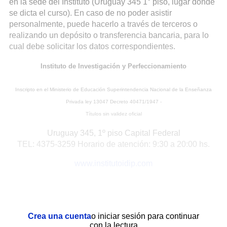
en la sede del Instituto (Uruguay 345 1° piso, lugar donde
se dicta el curso). En caso de no poder asistir
personalmente, puede hacerlo a través de terceros o
realizando un depósito o transferencia bancaria, para lo
cual debe solicitar los datos correspondientes.
Instituto de Investigación y Perfeccionamiento
Inscripto en el Ministerio de Educación Superintendencia Nacional de la Enseñanza
Privada ley 13047 Decreto 40471/1947 -
Títulos sin validez oficial
Uruguay 345, 1º piso Capital Federal
TEL: 4375-3259 Horario de atención: 9:30 a 20:00 hs.
www.institutoidip.com
Crea una cuenta
o iniciar sesión para continuar
con la lectura