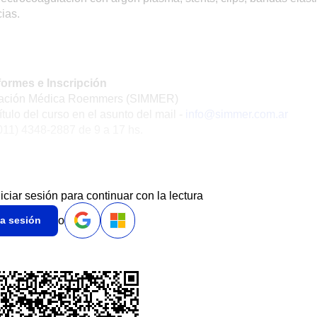
ias.
formes e Inscripción
lación Médica Roemmers (SIMMER)
 título del curso en el asunto del mail -
info@simmer.com.ar
(011) 4348-2887 de 9 a 17 hs.
niciar sesión para continuar con la lectura
o
ia sesión