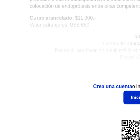
colocación de endoprótesis entre otras competenc
Curso arancelado:
$11.900,-
Valor extranjeros: U$S 650,-
In
Centro de Simu
Por mail - por favor, no omitir referir el
Por tel: 
Crea una cuenta
o i
Inic