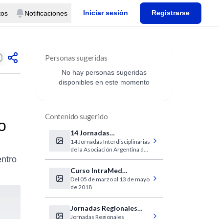
Iniciar sesión
Registrarse
tos
Notificaciones
Personas sugeridas
No hay personas sugeridas
disponibles en este momento
Contenido sugerido
o
14 Jornadas
14 Jornadas Interdisciplinarias
Interdisciplinarias de la
de la Asociación Argentina de
Asociación Argentina de
Odontología para Personas
entro
Odontología para
con Discapacidad
Curso IntraMed
Personas con
Del 05 de marzo al 13 de mayo
Electrocardiografía
Discapacidad
de 2018
clínica
Jornadas Regionales
Jornadas Regionales
Multidisciplinarias 2018