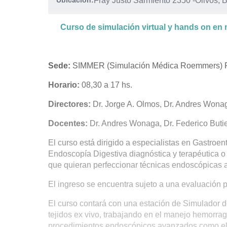
Ubicación:
Fray Justo Sarmiento 2350
-
Olivos, 
Curso de simulación virtual y hands on en
Sede:
SIMMER (Simulación Médica Roemmers) Fra
Horario:
08,30 a 17 hs.
Directores:
Dr. Jorge A. Olmos, Dr. Andres Wona
Docentes:
Dr. Andres Wonaga, Dr. Federico Butier
El curso está dirigido a especialistas en Gastroen
Endoscopía Digestiva diagnóstica y terapéutica o
que quieran perfeccionar técnicas endoscópicas
El ingreso se encuentra sujeto a una evaluación p
El curso contará con una estación de Simulador de
tejidos ex vivo, trabajando en el manejo hemorrag
procedimientos endoscópicos avanzados como elec