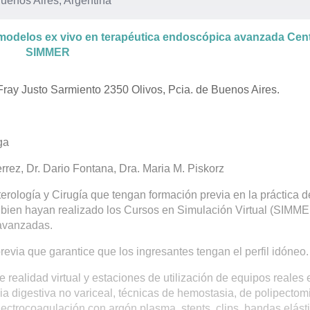
Buenos Aires, Argentina
 modelos ex vivo en terapéutica endoscópica avanzada Cen
SIMMER
y Justo Sarmiento 2350 Olivos, Pcia. de Buenos Aires.
ga
rez, Dr. Dario Fontana, Dra. Maria M. Piskorz
terología y Cirugía que tengan formación previa en la práctica d
 bien hayan realizado los Cursos en Simulación Virtual (SIMME
 avanzadas.
revia que garantice que los ingresantes tengan el perfil idóneo.
 realidad virtual y estaciones de utilización de equipos reales 
ia digestiva no variceal, técnicas de hemostasia, de polipectomi
trocoagulación con argón plasma, stents, clips, bandas elásti