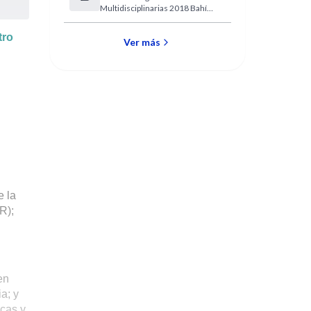
Multidisciplinarias 2018 Bahía
Bahía Blanca
Blanca
tro
Ver más
e la
R);
en
a; y
cas y