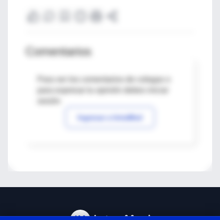
Comentarios
Para ver los comentarios de colegas o
para expresar tu opinión debes iniciar
sesión
Ingresar a IntraMed