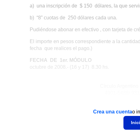
a) una inscripción de $ 150 dólares, la que servi
b) “8” cuotas de 250 dólares cada una.
Pudiéndose abonar en efectivo , con tarjeta d
El importe en pesos correspondiente a la cantidad
fecha que realices el pago.)
FECHA DE 1er. MÓDULO
octubre de 2008.- (16 y 17) 8.30 hs.
Círculo Argentin
4901-5488/ 9311 
Crea una cuenta
o i
Inic