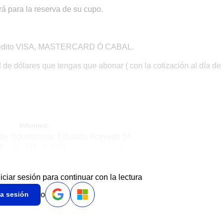
rá para la reserva de su cupo.
e crédito VISA, MASTERCARD Ó CABAL.
 de dólares que tengas que abonar ( con la cotización al día de
Informes:
o de Odontología: Eduardo Acevedo 54
- int. 111 - E-Mail:
info@cao.org.ar
niciar sesión para continuar con la lectura
o
ia sesión