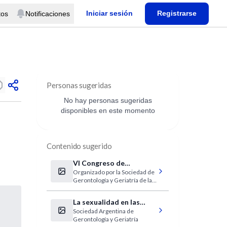
Iniciar sesión
Registrarse
tos
Notificaciones
Personas sugeridas
No hay personas sugeridas
disponibles en este momento
Contenido sugerido
VI Congreso de
Organizado por la Sociedad de
Gerontología y
Gerontología y Geriatría de la
Geriatría
Pcia. de Bs As
La sexualidad en las
Sociedad Argentina de
distintas etapas del
Gerontología y Geriatría
envejecimiento