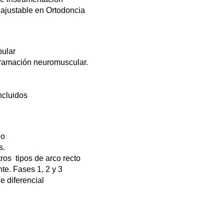
miajustable en Ortodoncia
bular
gramación neuromuscular.
ncluidos
lo
s.
tros tipos de arco recto
te. Fases 1, 2 y 3
e diferencial