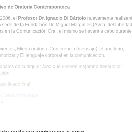
ivo de Oratoria Contemporánea
 2006, el
Profesor Dr. Ignacio Di Bártolo
nuevamente realizar
 sede de la Fundación Dr. Miguel Margulies (Avda. del Liberta
s en la Comunicación Oral, el mismo se llevará a cabo durante
ientos, Miedo oratorio, Conferencia (mensaje), el auditorio,
emorizar y El lenguaje corporal en la comunicación.
sionales de cualquier área que deseen mejorar o desarrollar
ción.
rtificado final.
r
/
www.fmm.org.ar
ar
 14 a 18 horas