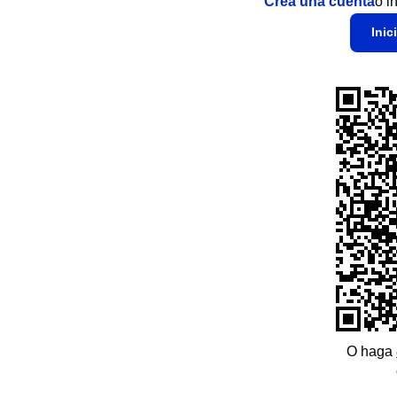
Crea una cuenta
o i
Inic
O haga