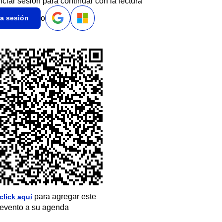
niciar sesión para continuar con la lectura
o
ia sesión
para agregar este
click aquí
evento a su agenda