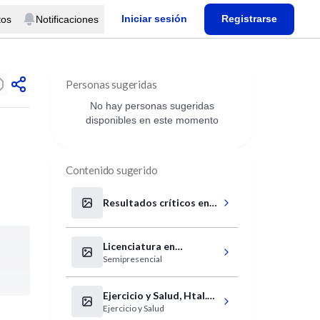
Iniciar sesión
Registrarse
tos
Notificaciones
Personas sugeridas
No hay personas sugeridas
disponibles en este momento
Contenido sugerido
Resultados críticos en
laboratorios de
urgencias
Licenciatura en
Semipresencial
Enfermería
Ejercicio y Salud, Htal.
Ejercicio y Salud
Italiano