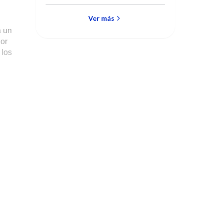
Ver más
á un
dor
 los