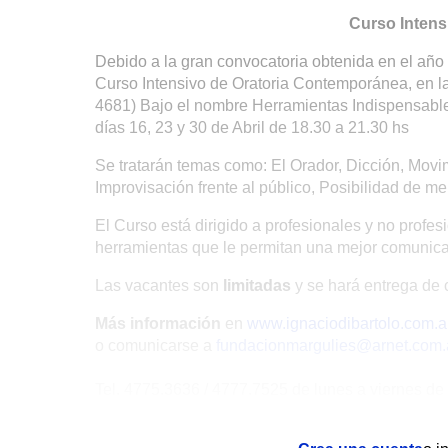
Curso Intens
Debido a la gran convocatoria obtenida en el año
Curso Intensivo de Oratoria Contemporánea, en la
4681) Bajo el nombre Herramientas Indispensable
días 16, 23 y 30 de Abril de 18.30 a 21.30 hs
Se tratarán temas como: El Orador, Dicción, Movim
Improvisación frente al público, Posibilidad de m
El Curso está dirigido a profesionales y no profe
herramientas que le permitan una mejor comunica
Las vacantes son
limitadas
y se hará entrega de ce
Más información
en
www.ignaciodibartolo.com.a
o comunicarse a
fundacionmargulies@arnet.com.
Tel. 4775.3636 / 4777.7525 de lunes a viernes de