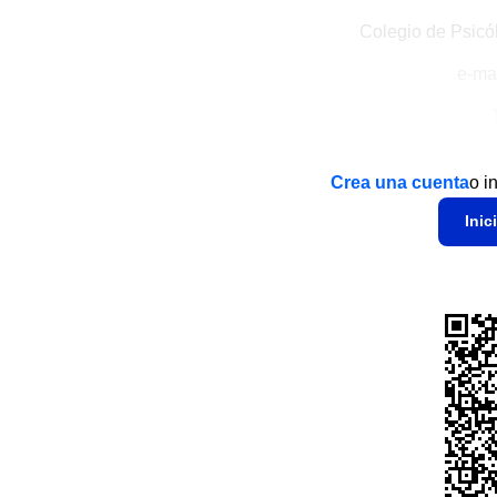
Colegio de Psic
e-ma
Crea una cuenta
o i
Inic