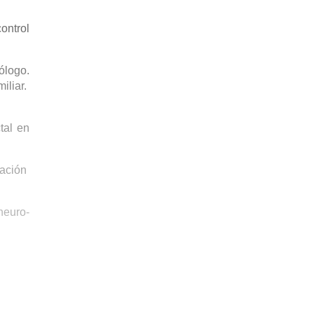
ontrol
ólogo.
iliar.
tal en
uación
neuro-