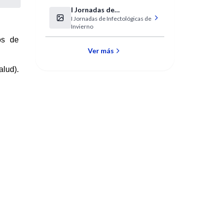
I Jornadas de
I Jornadas de Infectológicas de
Infectológicas de
Invierno
Invierno
os de
Ver más
lud).