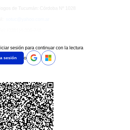
ólogos de Tucumán: Córdoba Nº 1028
il:
sotuc@yahoo.com.ar
Tel: (0381)4-306-748
niciar sesión para continuar con la lectura
o
ia sesión