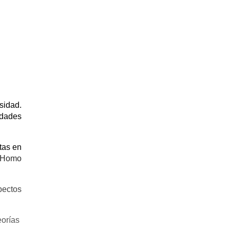
sidad.
idades
tas en
n Homo
pectos
eorías