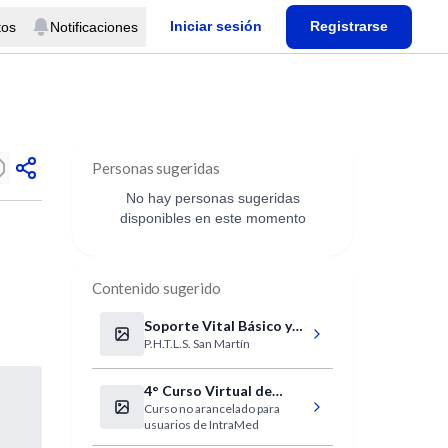
Iniciar sesión
Registrarse
tos
Notificaciones
Personas sugeridas
No hay personas sugeridas
disponibles en este momento
Contenido sugerido
Soporte Vital Básico y
P.H.T.L.S. San Martín
Avanzado en el Trauma
Prehospitalario
4° Curso Virtual de
Curso no arancelado para
Actualización de
usuarios de IntraMed
Infecciones Adultos