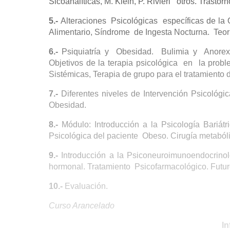
Sicoanalíticas, M. Klein, P. Rivieri otros. Trasto
5.-
Alteraciones Psicológicas específicas de la
Alimentario, Síndrome de Ingesta Nocturna. Teo
6.-
Psiquiatría y Obesidad. Bulimia y Anorexi
Objetivos de la terapia psicológica en la proble
Sistémicas, Terapia de grupo para el tratamiento d
7.-
Diferentes niveles de Intervención Psicológi
Obesidad.
8.-
Módulo: Introducción a la Psicología Bariá
Psicológica del paciente Obeso. Cirugía metabóli
9.-
Introducción a la Psiconeuroimunoendocrinolo
hormonal. Tratamiento Psicofarmacológico. Futur
10.-
Evaluación.
Curso Arancelado
In