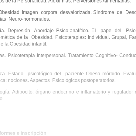
rnos de la Personalidad. Alextimias. Perversiones Alimentarias.
 Obesidad. Imagen corporal desvalorizada. Sindrome de Desc
rías Neuro-hormonales.
a. Depresión Abordaje Psico-analítico. El papel del Psic
mática de la Obesidad. Psicoterapias: Individual. Grupal, Fam
e la Obesidad infantil.
cas. Psicoterapia Interpersonal. Tratamiento Cognitivo- Conduc
trica. Estado psicológico del paciente Obeso mórbido. Eval
ca: nociones. Aspectos Psicológicos postoperatorios.
gía, Adipocito: órgano endocrino e inflamatorio y regulador 
o.
formes e inscripción