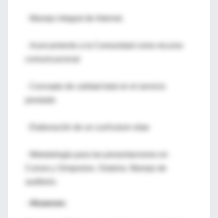
· Manejo integral de Internet.
· Acercamiento a la Comunidad como recurso
comunicacional
· Concepto de calidad total en el servicio
prestado
· Elaboración de un currículum vitae
· Metodología para las presentaciones en
Cursos y Simposios. Oratoria. Manejo de
auditorio.
· Alcances: