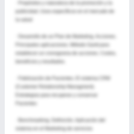
· Propósitos y naturaleza de la promoción y la
publicidad. Usos específicos en el mercado de
la salud
· Desarrollo de un Plan de Marketing. Acciones.
Principales aplicaciones. Método Gantt para
establecer un cronograma de acciones. Costos,
beneficios y resultados.
· Fidelización de Pacientes. El sistema CRM
(Customer Relationship Managment).
Estrategias para recuperar y conservar
Pacientes
· Benchmarking. Definición. Aplicación del
sistema en el Marketing de servicios