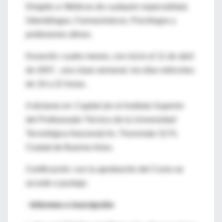
Dirigido a: Médicos de cualquier especialidad,
Odontólogos, Farmacéuticos, Psicólogos y
profesiones afines.
Duración: cuatro meses, con inicio el 11 de abril
de 2007, una clase semanal, los días miércoles
de 19 a 22 horas.
A dictarse en: Capital (en el Instituto Superior
del Profesorado Técnico de la Universidad
Tecnológica Nacional) Av. Triunvirato 3174,
Ciudad de Buenos Aires.
Certificación: con la aprobación del Curso se
accede a puntaje.
· Informes e inscripción