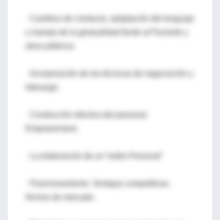
· Cambios de conducta, adaptación del lenguaje
y manejo de la gestualidad frente al Paciente y
otros públicos
· Incorporación de las técnicas de negociación y
liderazgo
· Conducción efectiva del personal.
Empowerment.
· La elaboración de un “estilo Personal”
· Posicionamiento. Ventajas competitivas.
Nichos de mercado.