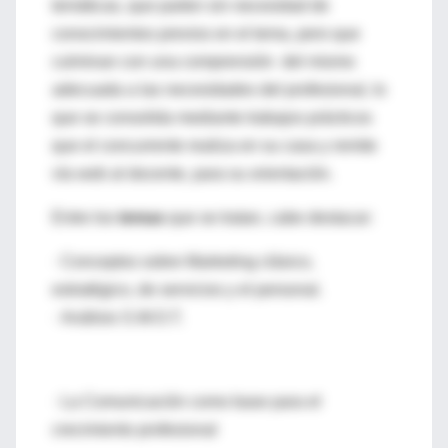
temáticas, que parten sin necesidad de
conocimientos previos en el tema, pero que
culminan con una comprensión del mismo
adecuada a las necesidades del profesional, lo
que se consolida mediante trabajos prácticos
que el concurrente realiza en su casa y remite
vía web al docente, para su orientación.
Entre los
temas
que se tratan, cabe destacar:
· Conceptos sobre Marketing clásico,
estratégico, de servicios y el personal.
· Análisis S.W.O.T.
· La Comunicación como base para el
crecimiento profesional