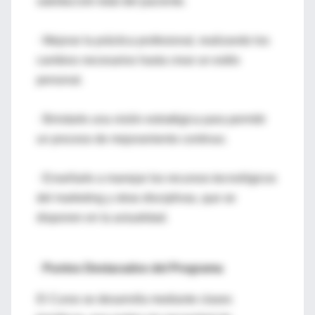
satisfacción total del paciente.
· Mejorar la práctica profesional, realizando los
cambios necesarios hasta crear un estilo
personal.
· Brindarle una visión estratégica para permitir
un proceso de mejoramiento continuo.
· Enseñarle a manejar los recursos tecnológicos
del marketing y otras disciplinas, que se
disponen en la actualidad.
·
Puntos Destacados del Programa
El Curso se desarrolla mediante clases