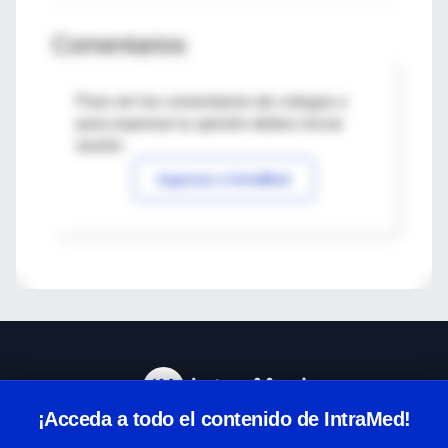
Comentarios
Para ver los comentarios de colegas o
para expresar tu opinión debes iniciar
sesión
Ingresar a IntraMed
¡Acceda a todo el contenido de IntraMed!
Centro de Ayuda