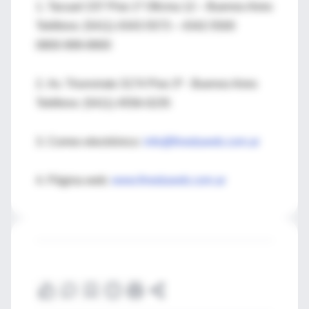
1. Tacuarí 237 Piso 1º Oficina 12 – Buenos Aires
Teléfono: (5411) 4343-5573 – 4342-5500
0800-999-8900
2. Av. Triunvirato 3174 Piso 3º - Buenos Aires
Teléfono: (5411) 4556-0235
3. Correo electrónico:
info@fineduweb.com.ar
4. Página web:
www.fineduweb.com.ar