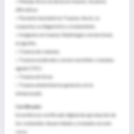
» Manejo de la vía aérea en trauma: vía aérea
dificultosa
» Paciente inestable en Trauma: shock, su
sospecha, su diagnóstico y tratamiento.
» Imágenes en trauma: Radiología convencional,
ecografía.
» Trauma de columna.
» Trauma moderado y severo encéfalo-craneano
agudo (TEC)
» Trauma de tórax
» Trauma abdominal en general y en la
embarazada.
Certificado:
Se emitirá un certificado digital de aprobación de
los contenidos desarrollados y tratados en este
curso.