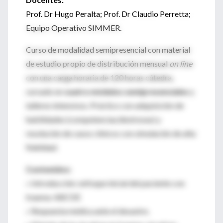
Prof. Dr Hugo Peralta; Prof. Dr Claudio Perretta;
Equipo Operativo SIMMER.
Curso de modalidad semipresencial con material
de estudio propio de distribución mensual
on line
con una carga horaria de 120 horas cátedra,
cursado en
cuatro módulos semipresenciales
y
talleres intensivos. Práctico con adquisición de
habilidades (competencias/destrezas) y
resolución de casos clínicos con simulación de alta
fidelidad.
Contenidos:
» Introducción: enfoque inicial del paciente con
trauma: ABCDE
» Respuesta médica ante el desastre.