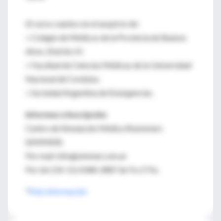
El curso cuenta con el auspicio de:
» Colegio de Médicos de la Provincia de Buenos
Aires, Distrito VI.
» Facultad de Ciencias Médicas de la Universidad
Nacional dé Cordoba.
» Sociedad Argentina de Emergencias.
Informes e Inscripción
Centro de Simulación Médica Roemmers
(SIMMER)
Por mail: info@simmer.com.ar
Por tel: (54-11) 4348-2887 de 9 a 17 hs.
*
Más información