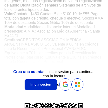
imágenes, medidas Digitalización de video Digitalización
de audio Digitalización señales Sistemas de archivos de
los diferentes tipos de doc
Valor
Contado: $450 Cuotas: 5 de $100 10 de $55 Pago
total con tarjeta de crédito, cheque o efectivo. Socios AMA
10% de descuento Socios Gibba 10% de descuento
Modalidad
Modalidad a distancia: Internet Modalidad
presencial: A.M.A.: Asociación Médica Argentina - Santa
Fé 1171
Creditos
CREDITOS ASOCIACIÓN MEDICA
ARGENTINA BASICO: Equivalente a 60 hs en créditos
para la Recertificación Profesional AVANZADO:
Equivalente a 70 hs en créditos para la Recertificación
Profesional Total curso: Equivalente a 130 hs en créditos
para la Recertificación Profesional
Crea una cuenta
o iniciar sesión para continuar
con la lectura
o
Inicia sesión