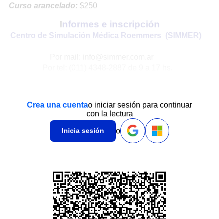
Curso arancelado:
$250
I
nformes e inscripción
Centro de Simulación Médica Roemmers (SIMMER)
Por mail: info@simmer.com.ar
Por tel: (011) 4348-2887 de 9 a 17 hs.
Crea una cuenta
o iniciar sesión para continuar
con la lectura
o
Inicia sesión