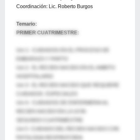
Coordinación: Lic. Roberto Burgos
Temario:
PRIMER CUATRIMESTRE:
Uni 1: CUIDADOS EN EL PROCESO DE
EMBARAZO Y PARTO
Uni 2: EL RECIEN NACIDO EN EL AMBITO
HOSPITALARIO
Uni 3: EL RECIEN NACIDO QUE REQUIERE
CUIDADOS ESPECIALES
Uni 4: CUIDADOS DE ENFERMERIA AL
RECIEN NACIDO EN LA UCIN
SEGUNDO CUATRIMESTRE
Uni 5 CUIDADO DEL RECIEN NACIDO CON
PATOLOGIA RESPIRATORIA