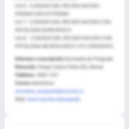
Uni 6: CUIDADO DEL RECIEN NACIDO
PREMATURO EXTREMO
Uni 7: CUIDADO DEL RECIEN NACIDO CON
PATOLOGIA QUIRURGICA
Uni 8: CUIDADO DEL RECIEN NACIDO CON
PATOLOGIA NEUROLOGICA Y/O CONGENITA
Informes e inscripción
:Secretaría de Posgrado
Dirección
: Roque Saenz Peña 352, Bernal
Teléfono:
4365 7137
Correo
electrónico:
secretaria_posgrado@unq.edu.ar
Web:
www.unq.edu.ar/posgrado