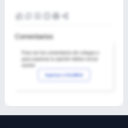
Comentarios
Para ver los comentarios de colegas o
para expresar tu opinión debes iniciar
sesión
Ingresar a IntraMed