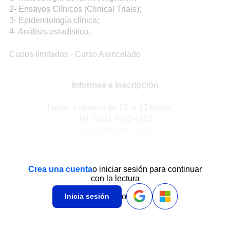
2- Ensayos Clínicos (Clinical Trials);
3- Epidemiología clínica;
4- Análisis estadístico.
Cupos limitados - Curso Arancelado
Informes e Inscripción
Lunes a viernes de 13 a 17 horas
Tel. (011) 4952-4112
gedic@fibertel.com.ar
Crea una cuenta
o iniciar sesión para continuar
con la lectura
o
Inicia sesión