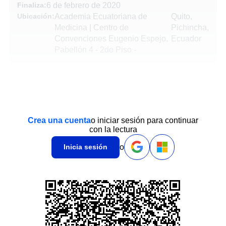
Finaliza:
6 de febrero de 2020
Ubicación:
Academia Ecuatoriana de
Quito,
Medicina | Centro de
Pichincha,
Convenciones Eugenio Espejo,
Ecuador
Pabellón 4 - 2do Piso
-
Crea una cuenta
o iniciar sesión para continuar
con la lectura
o
Inicia sesión