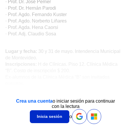
· Prof. Dr. José Perrier
· Prof. Dr. Hernán Parodi
· Prof. Agdo. Fernando Kuster
· Prof. Agdo. Norberto Liñares
· Prof. Agda. Hena Caorsi
· Prof. Adj. Claudio Sosa
Lugar y fecha:
30 y 31 de mayo. Intendencia Municipal
de Montevideo.
Inscripciones:
H de Clínicas. Piso 12. Clínica Médica
“B”. Costo de inscripción $ 200.
Ex-alumnos de la Clínica Médica “B” son invitados
nuestros.
Crea una cuenta
o iniciar sesión para continuar
con la lectura
o
Inicia sesión