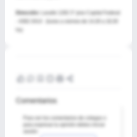
Dirección:
Lavalle 1282 3° piso Capital Federal
- 4382-3414 (lunes a viernes de 14,30 a 18,30
hs)
Comentarios
Para ver los comentarios de colegas o
para expresar tu opinión debes iniciar
sesión