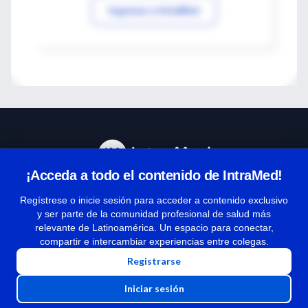
Ingresar a IntraMed
¡Acceda a todo el contenido de IntraMed!
Centro de Ayuda
Regístrese o inicie sesión para acceder a contenido exclusivo
y ser parte de la comunidad profesional de salud más
relevante de Latinoamérica. Un espacio para conectar,
Términos y condiciones
compartir e intercambiar experiencias entre colegas.
| Políticas de privacidad
Registrarse
| Todos los derechos reservados | Copyright 1997-2026
Iniciar sesión