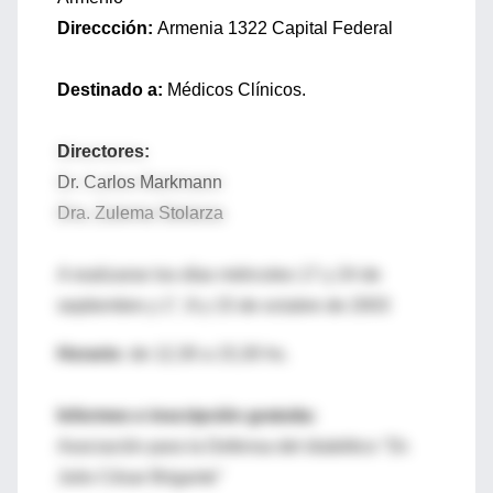
Direccción:
Armenia 1322 Capital Federal
Destinado a:
Médicos Clínicos.
Directores:
Dr. Carlos Markmann
Dra. Zulema Stolarza
A realizarse los días miércoles 17 y 24 de
septiembre y 1°, 8 y 15 de octubre de 2003
Horario:
de 12,30 a 15,30 hs.
Informes e inscripción gratuita:
Asociación para la Defensa del diabético "Dr.
Julio César Brigante"