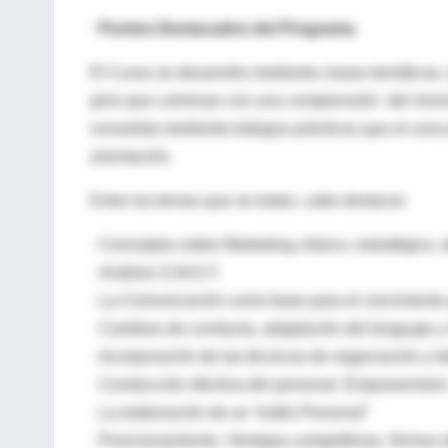
· Puntos Destacados del Programa
El Curso se desarrolla mediante clases temáticas,
pero que culminan con una comprensión del mismo
consolida mediante trabajos prácticos que el concu
orientación.
Entre los temas que se tratan, cabe destacar:
· Conceptos sobre Marketing clásico, estratégico, d
· Análisis S.W.O.T.
· La Comunicación como base para el crecimiento 
· Cambios de conducta, adaptación del lenguaje y 
· Incorporación de las técnicas de negociación y l
· Conducción efectiva del personal. Empowerment
· La elaboración de un “estilo Personal”
· Posicionamiento. Ventajas competitivas. Nichos