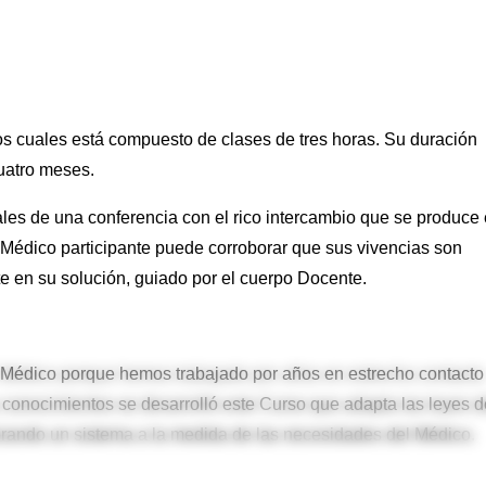
os cuales está compuesto de clases de tres horas. Su duración
cuatro meses.
ales de una conferencia con el rico intercambio que se produce
el Médico participante puede corroborar que sus vivencias son
te en su solución, guiado por el cuerpo Docente.
 Médico porque hemos trabajado por años en estrecho contacto
 conocimientos se desarrolló este Curso que adapta las leyes d
orando un sistema a la medida de las necesidades del Médico.