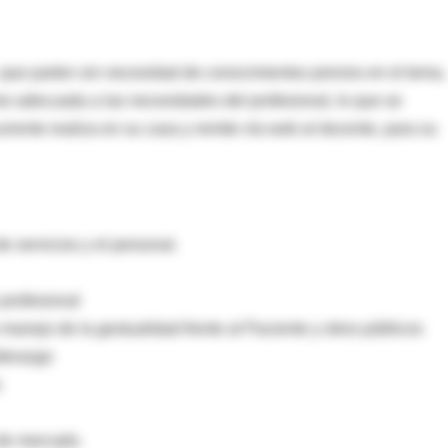
 que parten sin necesidad de conocimientos previos en el tema,
 adecuada a las necesidades del profesional, lo que se
rrente realiza en su casa y remite vía web al docente, para su
e servicios y el personal.
profesional
manejo de la gestualidad frente al Paciente y otros públicos
iderazgo
.
 de mercado.