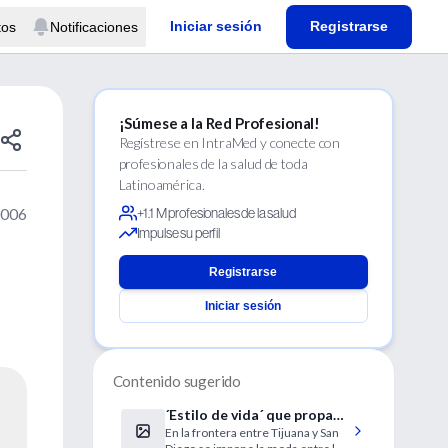
Iniciar sesión
Registrarse
tos
Notificaciones
¡Súmese a la Red Profesional!
Regístrese en IntraMed y conecte con
profesionales de la salud de toda
Latinoamérica.
2006
+1.1 M profesionales de la salud
Impulse su perfil
Registrarse
Iniciar sesión
Contenido sugerido
´Estilo de vida´ que propaga
En la frontera entre Tijuana y San
el VIH