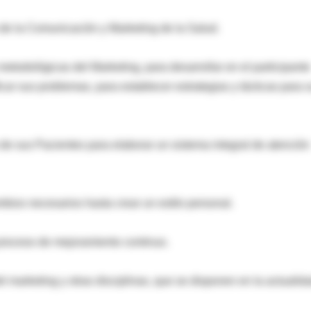
s de la Comunicación y Marketing de la Salud.
 metodológicas del Marketing, para desarrollar en el participante
icar sus problemas, para establecer estrategias y tácticas para 
 de sus Pacientes para elaborar un sistema integral de atención
ambios necesarios hasta crear un estilo personal.
n proceso de mejoramiento continuo.
l marketing y otras disciplinas, que se disponen en la actualida