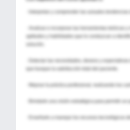
· Interpretar y comprender las actuales tendencia
· Analizar e incorporar las herramientas teóricas y
aptitudes y habilidades que lo conduzcan a identif
solución.
· Detectar las necesidades, deseos y expectativas
que busque la satisfacción total del paciente.
· Mejorar la práctica profesional, realizando los c
· Brindarle una visión estratégica para permitir u
· Enseñarle a manejar los recursos tecnológicos de