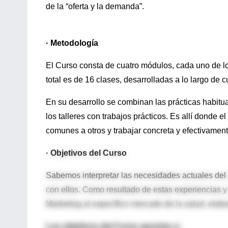
de la “oferta y la demanda”.
· Metodología
El Curso consta de cuatro módulos, cada uno de l
total es de 16 clases, desarrolladas a lo largo de 
En su desarrollo se combinan las prácticas habitu
los talleres con trabajos prácticos. Es allí donde 
comunes a otros y trabajar concreta y efectivamen
· Objetivos del Curso
Sabemos interpretar las necesidades actuales del
con ellos. Como resultado de estas experiencias y
Marketing al específico mercado de la salud, elab
Los objetivos del Curso apuntan a: