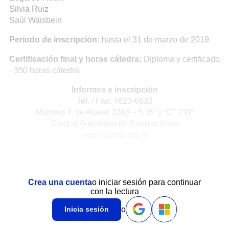
Silvia Ruiz
Saúl Waisbein
Período de inscripción:
hasta el 31 de marzo de 2019
Certificación final y horas cátedra:
Diploma y certificado
- 350 horas cátedra
Informes e inscripción
Tel. / Fax: 4823-6633
Marcelo T. de Alvear 2263 – 5 “B” y “C” 7”D”
Ciudad Autónoma de Buenos Aires
www.saumb.org.ar
Crea una cuenta
o iniciar sesión para continuar
con la lectura
o
Inicia sesión