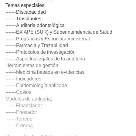
Temas especiales:
-------Discapacidad
-------Trasplantes
-------Auditoría odontológica
-------EX APE (SUR) y Superintendencia de Salud
-------Programas y Estructura ministerial.
-------Farmacia y Trazabilidad
-------Protocolos de investigación
-------Aspectos legales de la auditoría
Herramientas de gestión:
-------Medicina basada en evidencias
-------Indicadores
-------Epidemiología aplicada
-------Costos
Modelos de auditoría:
-------Financiador
-------Prestador
-------Terreno
-------Externa