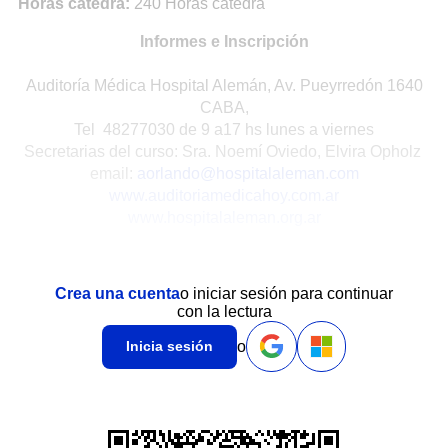
Horas cátedra:
240 Horas cátedra
Informes e Inscripción
Auditoría Médica Hospital Alemán, Av. Pueyrredón 1640
CABA,
Tel 48277030 de 9 a17 hs lunes a viernes
Secretarias del curso: Sra. Noemí Oviedo, Elvira Opholz
email:
aorlando@hospitalaleman.com
www.auditoriamedicahoy.com.ar
www.hospitalaleman.org.ar
Crea una cuenta
o iniciar sesión para continuar
con la lectura
o
Inicia sesión