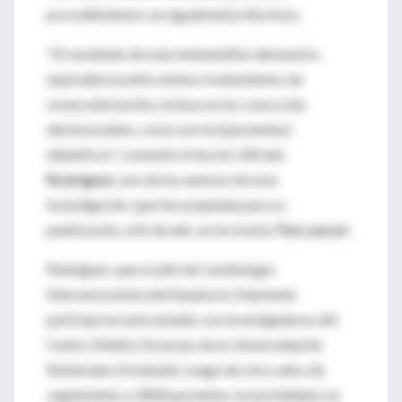
procedimientos son igualmente efectivos.
"El resultado de este metaanálisis demuestra
equivalencia entre ambos tratamientos de
revascularización, incluso en los casos más
desfavorables, como son los [pacientes]
diabéticos", comentó el doctor Alfredo
Rodríguez
, uno de los autores de esta
investigación, que fue aceptada para su
publicación, a fin de año, en la revista
The Lancet
.
Rodríguez, que es jefe de Cardiología
Intervencionista del Sanatorio Otamendi,
participó en este estudio con investigadores del
Centro Médico Erasmus de la Universidad de
Rotterdam (Holanda). Luego de cinco años de
seguimiento a 3000 pacientes, la mortalidad y la