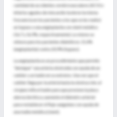
cantidad de accidentes cerebrovasculares (ACV) e
infartos agudos de miocardio tuvieron la misma
frecuencia en los pacientes a los que se les realizó
un bypass o una angioplastia con stent metálico
(16,7 y 16,9%, respectivamente). Lo mismo se
obtuvo para los pacientes diabéticos: 21,4%
(angioplastia) contra 20,9% (bypass).
La angioplastia es un procedimiento que permite
"destapar" una arteria obstruida con ayuda de un
catéter y un balón en su extremo. Una vez que el
catéter llega por la arteria hasta la obstrucción, el
cirujano infla el balón para que presione la placa
aterosclerótica y aumente el diámetro arterial
para restablecer el flujo sanguíneo con ayuda de
una malla metálica (stent).