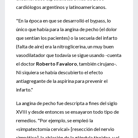
cardiólogos argentinos y latinoamericanos.
"En la época en que se desarrolló el bypass, lo
único que había para la angina de pecho (el dolor
que sentían los pacientes) o la secuela del infarto
(falta de aire) era la nitroglicerina, un muy buen
vasodilatador que todavía se sigue usando -cuenta
el doctor
Roberto Favaloro
, también cirujano-.
Ni siquiera se había descubierto el efecto
antiagregante de la aspirina para prevenir el
infarto."
La angina de pecho fue descripta a fines del siglo
XVIII y desde entonces se ensayaron todo tipo de
remedios. "Por ejemplo, se empleó la
«simpatectomía cervical» [resección del nervio
simpático], la ablación de la glándula tiroidea, y el