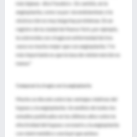
más lejanas -dice Favaloro-. En cambio, en la
angioplastia, como va por vía endoluminal, si la
obstrucción es muy larga hay problemas. En un
registro de la ciudad de Nueva York, por ejemplo,
la sobrevida con cirugía en enfermedad de tres
vasos es mucho mejor que con angioplastia. Y lo
más importante es que la tasa de reintervención es
menor."
Comparan la cirugía con la angioplastia
Mucho se discute sobre las ventajas relativas del
bypass y la angioplastia. Un análisis de todos los
estudios publicados en los últimos años sobre la
efectividad del bypass coronario y la angioplastia
con stent metálico concluyó que ambos