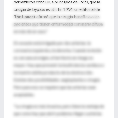
permitieron concluir, a principios de 1990, que la
cirugía de bypass es útil. En 1994, un editorial de
The Lancet
afirmó que la cirugía beneficia a los
pacientes que tienen enfermedad coronaria difusa
en más de un vaso."
El corazón está irrigado por dos arterias: la
coronaria izquierda y la derecha. Cuando la lesión
es cercana al origen, el territorio en riesgo es
mayor. Hay que prevenir la insuficiencia cardíaca o
la muerte súbita producto de la obstrucción.
Existen dos posibilidades: angioplastia o cirugía.
Pero para eso se requiere que las arterias sean
aceptables.
"La cirugía es más invasiva, pero tiene la ventaja de
que como hay que abrir podemos llegar a arterias