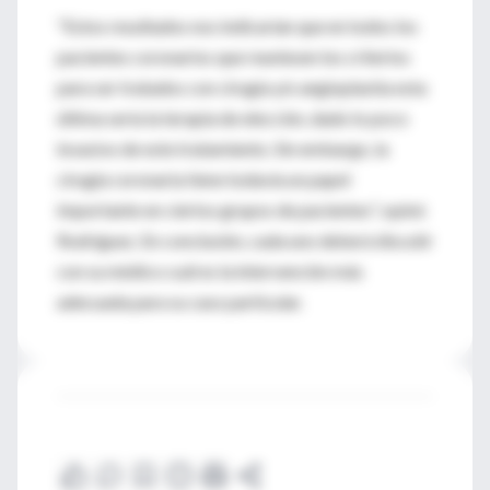
"Estos resultados nos indicarían que en todos los
pacientes coronarios que reuniesen los criterios
para ser tratados con cirugía y/o angioplastia esta
última sería la terapia de elección, dado lo poco
invasivo de este tratamiento. Sin embargo, la
cirugía coronaria tiene todavía un papel
importante en ciertos grupos de pacientes", opinó
Rodríguez. En conclusión, cada uno deberá discutir
con su médico cuál es la intervención más
adecuada para su caso particular.