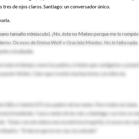
os tres de ojos claros. Santiago: un conversador único.
buela.
a su mano tamaño minúsculo). ¡No, éste no Mateo porque me lo rompés!
oderno. De esos de Emma Wolf o Graciela Montes. No le falta nada.
ucho a la abuela.
 todo el tiempo como los padres, ni tenés que castigarlos y poner
a poner límites. Claro que si estás muchas horas con ellos las
o (28) y Celeste (27), los padres de los nenes. Pero todos los lunes,
nal al mediodía. Y poco antes de las seis, a Santiago. Los tres se va
ielo. "Estar con mis nietos me reconforta el espíritu. A veces me ca
 Beatriz. "El día en que no los veo, los extraño"