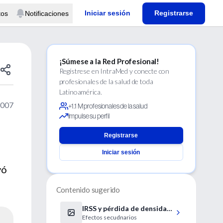
Iniciar sesión
Registrarse
tos
Notificaciones
¡Súmese a la Red Profesional!
Regístrese en IntraMed y conecte con
profesionales de la salud de toda
Latinoamérica.
2007
+1.1 M profesionales de la salud
Impulse su perfil
Registrarse
Iniciar sesión
vó
Contenido sugerido
IRSS y pérdida de densidad
Efectos secudnarios
ósea en pacientes de edad