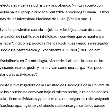
lectuales y de la salud física y psicológica. Ningún abuelo con
yuda para su propio cuidado", enfatiza la socióloga Liliana Gastró
as de la Universidad Nacional de Luján. (Ver No más...).
vacío que sienten cuando se jubilan y los hijos se van de casa.
sensación de inutilidad e infelicidad), conviene que se mantengan
n hacer", indicó la psicóloga Nélida Rodríguez Feijoó, investigado
 Psicología Matemática y Experimental (CIIPME), del Conicet.
disciplinaria en Gerontología, Mercedes Labiano, la salud de las
y cuando eso les guste y no lo vivan como una carga. "Eso puede
jar otras actividades".
ente e investigadora de la Facultad de Psicología de la Universid
 los abuelos no convivan bajo el mismo techo, la relación con los
ela-, tiene actividades y placeres diversos según los roles asignad
 (cocina, ropa, higiene) y el abuelo suele encargarse de los paseos,