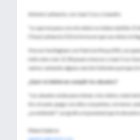
Antonio Lattanzio, con Juan Cruz y Lisandro
"Lo que me pasa con mis nietos es indescriptible. El 
(Tony) Lattanzio (52) la forma en que sus nietos le ll
Vive en Hurlingham con Patricia Moya (49), con quien
miércoles a las 12.30 pasan a buscar a Juan Cruz Gusso 
vamos cantando alguna canción futbolera porque el má
¿Qué rol debieran cumplir los abuelos?
"Los abuelos están para mimar a los nietos, malcriarl
tiro al suelo, juego con ellos a la pelota, corremos, an
¿se entiende?", así grafica la juventud que le devuel
Eliana Galarza
egalarza@clarin.com