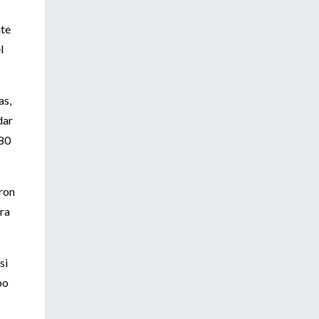
nte
l
as,
dar
 80
aron
ora
si
po