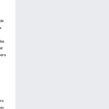
 de
a.
las
ir
pero
rro
 es