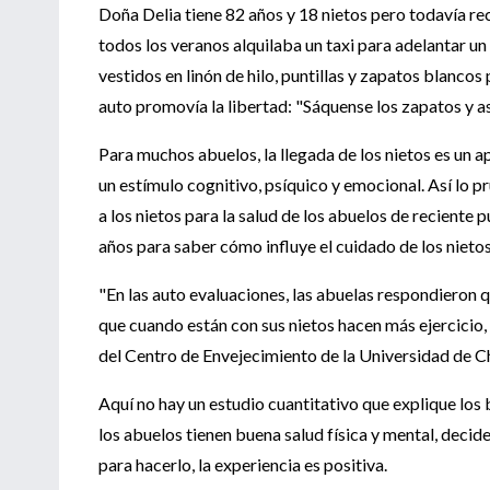
Doña Delia tiene 82 años y 18 nietos pero todavía re
todos los veranos alquilaba un taxi para adelantar 
vestidos en linón de hilo, puntillas y zapatos blanco
auto promovía la libertad: "Sáquense los zapatos y as
Para muchos abuelos, la llegada de los nietos es un ap
un estímulo cognitivo, psíquico y emocional. Así lo p
a los nietos para la salud de los abuelos de reciente
años para saber cómo influye el cuidado de los nietos
"En las auto evaluaciones, las abuelas respondieron 
que cuando están con sus nietos hacen más ejercicio, 
del Centro de Envejecimiento de la Universidad de Ch
Aquí no hay un estudio cuantitativo que explique los b
los abuelos tienen buena salud física y mental, deci
para hacerlo, la experiencia es positiva.