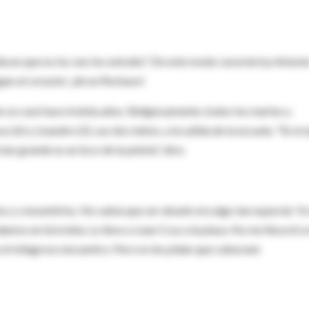
día en que no los veo los extraño". De este modo caracteriza Antoni
egan al corazón: ¡de un flechazo!
 se casó hace treinta años. Religiosamente, todos los martes y
(6) y Lisandro (2), sus dos nietos, a la salida de la escuela. "En el 
s grande es un loco de la pelota", dice.
os y consentirlos. No sabía que ser abuelo era algo tan especial. Y
damos en bicicleta. Lo llevo a Juan Cruz a la plaza. No me lleva él a 
ve el milagroso encuentro. Pero no les pidan que cabeceen