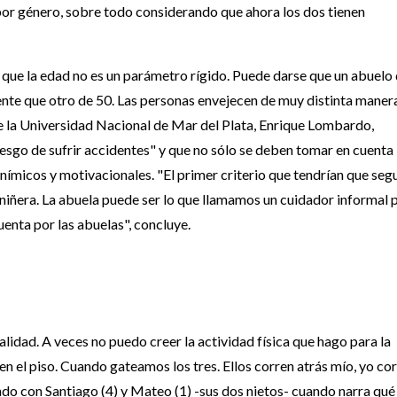
por género, sobre todo considerando que ahora los dos tienen
 que la edad no es un parámetro rígido. Puede darse que un abuelo
mente que otro de 50. Las personas envejecen de muy distinta maner
e la Universidad Nacional de Mar del Plata, Enrique Lombardo,
esgo de sufrir accidentes" y que no sólo se deben tomar en cuenta 
nímicos y motivacionales. "El primer criterio que tendrían que segu
e niñera. La abuela puede ser lo que llamamos un cuidador informal 
uenta por las abuelas", concluye.
talidad. A veces no puedo creer la actividad física que hago para la
 el piso. Cuando gateamos los tres. Ellos corren atrás mío, yo co
ando con Santiago (4) y Mateo (1) -sus dos nietos- cuando narra qué