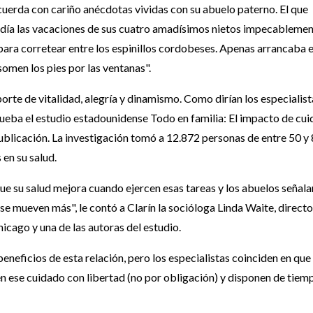
cuerda con cariño anécdotas vividas con su abuelo paterno. El que
un día las vacaciones de sus cuatro amadísimos nietos impecableme
s para corretear entre los espinillos cordobeses. Apenas arrancaba e
omen los pies por las ventanas".
orte de vitalidad, alegría y dinamismo. Como dirían los especialist
rueba el estudio estadounidense Todo en familia: El impacto de cui
 publicación. La investigación tomó a 12.872 personas de entre 50 y
 en su salud.
que su salud mejora cuando ejercen esas tareas y los abuelos señal
se mueven más", le contó a Clarín la socióloga Linda Waite, direct
icago y una de las autoras del estudio.
eneficios de esta relación, pero los especialistas coinciden en que 
den ese cuidado con libertad (no por obligación) y disponen de tiem