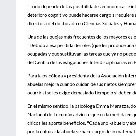
"Todo depende de las posibilidades económicas e inte
deterioro cognitivo puede hacerse cargo si requiere a
directora del doctorado en Ciencias Sociales y Human
Una de las quejas más frecuentes de los mayores es el 
"Debido a esa pérdida de roles (que les produce una 
ocupadas y que sustituyan las tareas que ya no puede
del Centro de Investigaciones Interdisciplinarias en
Para la psicóloga y presidenta de la Asociación Inter
abuelas mejora cuando cuidan de sus nietos siempre 
ocurrir si se les exige demasiado tiempo o si deben de
En el mismo sentido, la psicóloga Emma Marazza, doc
Nacional de Tucumán advierte que en la medida en que
chicos les aporta beneficios. "Cada uno -abuelo y abu
por la cultura: la abuela se hace cargo de lo maternal