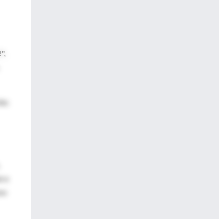
",
les
n a
nso