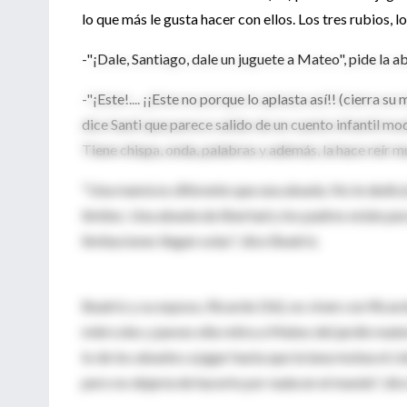
lo que más le gusta hacer con ellos. Los tres rubios, l
-"¡Dale, Santiago, dale un juguete a Mateo", pide la a
-"¡Este!.... ¡¡Este no porque lo aplasta así!! (cierr
dice Santi que parece salido de un cuento infantil m
Tiene chispa, onda, palabras y además, la hace reír m
"Una mamá es diferente que una abuela. No le dedicás
límites. Una abuela da libertad y los padres están par
limitaciones llegan solas", dice Beatriz.
Beatriz y su esposo, Ricardo (56), no viven con Ricard
miércoles y jueves ella retira a Mateo del jardín mater
lo de los abuelos a jugar hasta que la luna motea el c
pero no dejaría de hacerlo por nada en el mundo", dice