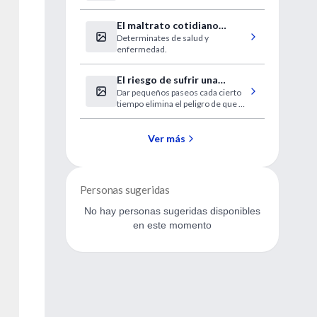
avanzada
El maltrato cotidiano
Determinates de salud y
enferma
enfermedad.
El riesgo de sufrir una
Dar pequeños paseos cada cierto
trombosis se duplica tras
tiempo elimina el peligro de que se
cuatro hs de viaje
formen coágulos. La OMS
aconseja no viajar con ropa
ajustada ni tomar anticonceptivos
Ver más
orales.
Personas sugeridas
No hay personas sugeridas disponibles
en este momento