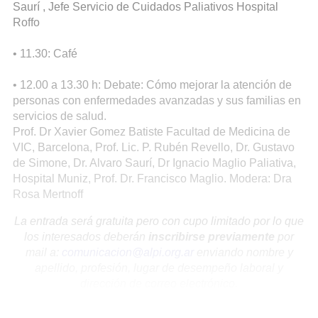
Saurí , Jefe Servicio de Cuidados Paliativos Hospital
Roffo
• 11.30: Café
• 12.00 a 13.30 h: Debate: Cómo mejorar la atención de
personas con enfermedades avanzadas y sus familias en
servicios de salud.
Prof. Dr Xavier Gomez Batiste Facultad de Medicina de
VIC, Barcelona, Prof. Lic. P. Rubén Revello, Dr. Gustavo
de Simone, Dr. Alvaro Saurí, Dr Ignacio Maglio Paliativa,
Hospital Muniz, Prof. Dr. Francisco Maglio. Modera: Dra
Rosa Mertnoff
La entrada será gratuita pero con cupo limitado por lo que
los interesados deberán
inscribirse previamente
por
mail a:
comunicacion@alpi.org.ar
enviando nombre y
apellido, profesión, lugar de desempeño laboral y
dirección de correo electrónico.