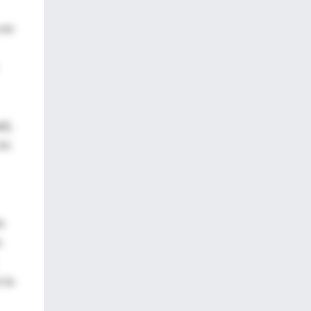
 en
d),
 Un
s
s
 la