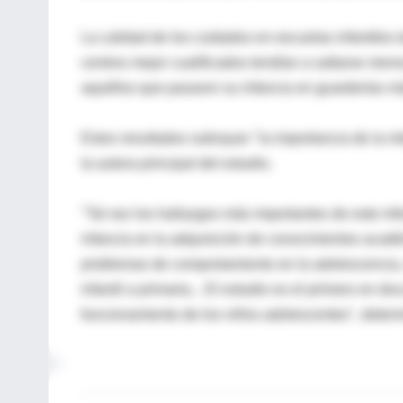
La calidad de los cuidados en escuelas infantiles 
centros mejor cualificados tendían a saltarse me
aquéllos que pasaron su infancia en guarderías má
Estos resultados subrayan "la importancia de la int
la autora principal del estudio.
"Tal vez los hallazgos más importantes de este inf
infancia en la adquisición de conocimientos académ
problemas de comportamiento en la adolescencia
infantil a primaria... El estudio es el primero en do
funcionamiento de los niños adolescentes", determ