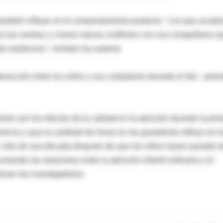
también influye en el comportamiento posterior. "Los que acudía
nos las normas y a tener menos conflictos con sus compañeros q
s mediocres", insisten los autores.
eracción entre los niños y sus cuidadores durante el día", asien
orme son los efectos de la calidad en la atención durante la pri
icos y que la cantidad de horas en las guarderías influye en l
, más de una década después de que los niños hayan pasado 
cumentar las relaciones entre la atención infantil ordinaria y el
inan los investigadores.