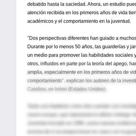
debatido hasta la saciedad. Ahora, un estudio pued
atención recibida en los primeros años de vida tien
académicos y el comportamiento en la juventud.
"Dos perspectivas diferentes han guiado a muchos 
Durante por lo menos 50 años, las guarderías y ja
un medio para promover las habilidades sociales y 
otros, influidos en parte por la teoría del apego,
amplia, especialmente en los primeros años de vida
comportamiento", explican los autores de la inves
Carolina, en Irvine (Estados Unidos).
Tanto una hipótesis como otra cuentan con investig
nuevo ensayo, que representa la última 'entrega' de
Juventud iniciado en 1990, suma nuevas evidencias
encima de si se proporcionan en casa o en la guar