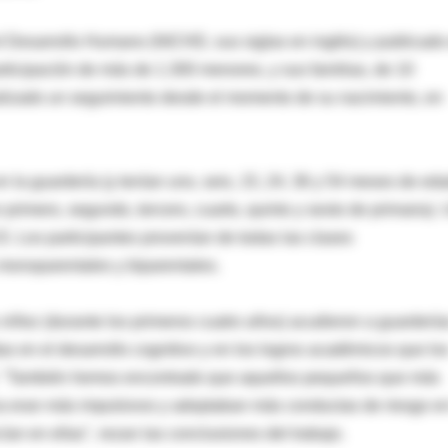
 el Desarrollo Humano (NICHD, sus siglas en inglés) y publicado
rticipación de más de 1.300 menores, y sus familias, de 10
alizado un seguimiento desde el momento de su nacimiento, en
a guardería (y tenían uno, seis, 15, 24, 36 y 54 meses de eda
rimero, segundo, tercero, cuarto, quinto y sexto de primaria).
5. Los participantes provenían de todas las clases
monoparentales y biparentales.
 niñez (durante los primeros cuatro años) acudieron a guardería
s en el desarrollo cognitivo y en los logros académicos que lo
ad. "También hemos encontrado que aquellos pequeños que más
cia eran más impulsivos y adoptaban más conductas de riesgo en
n en ellas", rezan las conclusiones del trabajo.