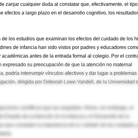
e zanjar cualquier duda al constatar que, efectivamente, el tipo
e efectos a largo plazo en el desarrollo cognitivo, los resultado
de los estudios que examinan los efectos del cuidado de los hi
rdines de infancia han sido vistos por padres y educadores com
académicas antes de la entrada formal al colegio. Por el contra
 han expresado su preocupación de que la atención no maternal
, podría interrumpir vínculos afectivos y dar lugar a problemas
tigación, dirigida por Deborah Lowe Vandell, de la Universidad 
aciones científicas que las respaldan. Ahora, sin embargo, el
l Estudio de la Atención en la Infancia y el Desarrollo de la
 que constatan la importancia de la 'calidad' de los cuidados, 
dería.