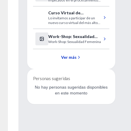
implicados en el procesamiento
del oxígeno. Estas diferencias en
el ADN no se han visto en otros
Curso Virtual de
pueblos asentados en altas cotas.
Lo invitamos a participar de un
Prevención de las
nuevo curso virtual del más alto
infecciones en Pediatría
nivel, disponible en forma gratuita
para los usuarios de IntraMed.
Work-Shop: Sexualidad
Work-Shop: Sexualidad Femenina
Femenina
Ver más
Personas sugeridas
No hay personas sugeridas disponibles
en este momento