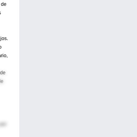
 de
s
jos.
o
rio,
 de
de
por