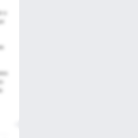
n a
ue
te
mera
os
de