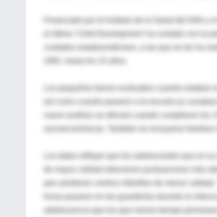
Financiado por el Instituto de la Salud del Niño y
el último 'Child Development' ha contado con la pa
ciudades estadounidenses, a las que se les ha re
1991, hasta los 15 años.
Los pequeños fueron evaluados cuando estaban en l
así como cuando pasaron a la escuela (y cursaban p
nuevo análisis se efectuó cuando cumplieron los 1
socioeconómicas. También se incluyeron familias 
Los datos reflejan que los adolescentes que en su
de mayor calidad obtuvieron puntuaciones más alta
que asistieron centros infantiles de menor calid
horas pasaron en las guarderías durante la infan
adolescencia que los que menos tiempo permanecía