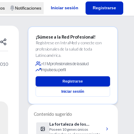
Iniciar sesión
Registrarse
tos
Notificaciones
¡Súmese a la Red Profesional!
Regístrese en IntraMed y conecte con
profesionales de la salud de toda
Latinoamérica.
2010
+1.1 M profesionales de la salud
Impulse su perfil
Registrarse
Iniciar sesión
Contenido sugerido
La fortaleza de los
Poseen 10 genes únicos
tibetanos