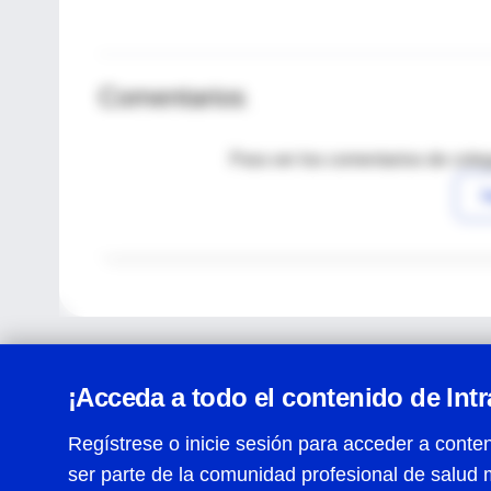
Comentarios
Para ver los comentarios de coleg
I
¡Acceda a todo el contenido de Int
Regístrese o inicie sesión para acceder a conten
ser parte de la comunidad profesional de salud 
Centro de Ayuda