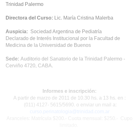
Trinidad Palermo
Directora del Curso:
Lic. María Cristina Malerba
Auspicia:
Sociedad Argentina de Pediatría
Declarado de Interés Institucional por la Facultad de
Medicina de la Universidad de Buenos
Sede:
Auditorio del Sanatorio de la Trinidad Palermo -
Cerviño 4720, CABA.
Informes e inscripción:
A partir de marzo de 2011 de 10.30 hs. a 13 hs. en :
(011) 4127- 5615/5690. o enviar un mail a:
curso.perinatologia@trinidad.com.ar
Aranceles: Matrícula $200.- Cuota mensual: $250.- Cupo
limitado.