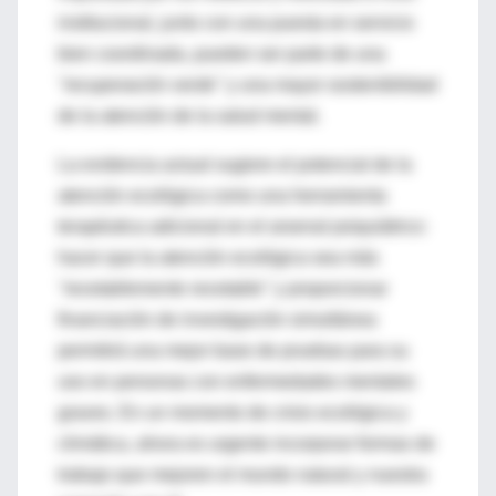
institucional, junto con una puesta en servicio
bien coordinada, pueden ser parte de una
"recuperación verde"
y una mayor sostenibilidad
de la atención de la salud mental.
La evidencia actual sugiere el potencial de la
atención ecológica como una herramienta
terapéutica adicional en el arsenal psiquiátrico:
hacer que la atención ecológica sea más
"recetablemente recetable"
y proporcionar
financiación de investigación simultánea
permitirá una mejor base de pruebas para su
uso en personas con enfermedades mentales
graves. En un momento de crisis ecológica y
climática, ahora es urgente incorporar formas de
trabajo que mejoren el mundo natural y nuestra