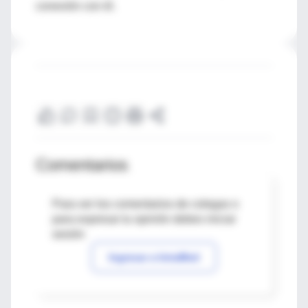
conexión con él.
Comentarios
Para ver los comentarios de colegas o
para expresar tu opinión debes iniciar
sesión
Ingresar a IntraMed