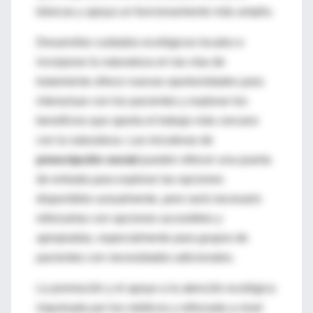
básicas y apoya un funcionamiento más amplio.
Desarrollar cuidados ecológicos locales e
incorporar la naturaleza en las vías de
tratamiento ofrece nuevas oportunidades para
interactuar con los pacientes y explorar los
beneficios que aporta el trabajo más cercano
con la naturaleza. Las iniciativas de
prescripción social
pueden ofrecer una puerta
de entrada para explorar las opciones
disponibles actualmente, pero será necesario
reforzarlas con opciones accesibles y
apropiadas, especialmente para grupos de
pacientes con necesidades adicionales.
La promoción y el apoyo a la atención ecológica
impulsada por los médicos y reforzada a nivel