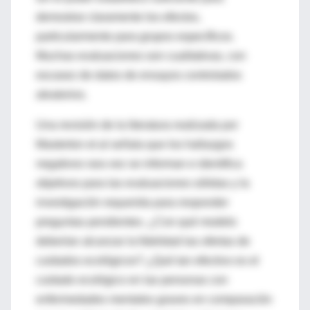
demostrar claramente los efectos,
particularmente para grupos específicos.
Muchas evaluaciones son cualitativas, con
escasez de datos de ensayos controlados
aleatorios.
Una revisión de la literatura realizada por
Masterton et al señala que los hallazgos
negativos rara vez se informan e identifica
objetivos para las evaluaciones sólidas y la
investigación requerida para responder
preguntas pendientes. ¿Con qué modelo
deberían alcanzar la fidelidad las ofertas de
cuidados ecológicos? ¿Qué tan efectivo es el
cuidado ecológico en las personas con
enfermedades mentales graves en comparación