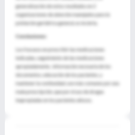
generalización de estos resultados en 2
organizaciones de atención manejados para la
población geriátrica general, es incierta.
Conclusiones:
Los fracasos en prescribir las medicaciones
indicadas, seguimiento de las medicaciones
apropiadamente, información necesaria de los
documentos, educación de los pacientes, y
mantener la continuidad, son más comunes por una
mala prescripción, que por el uso de drogas
inapropiadas en los pacientes añosos.