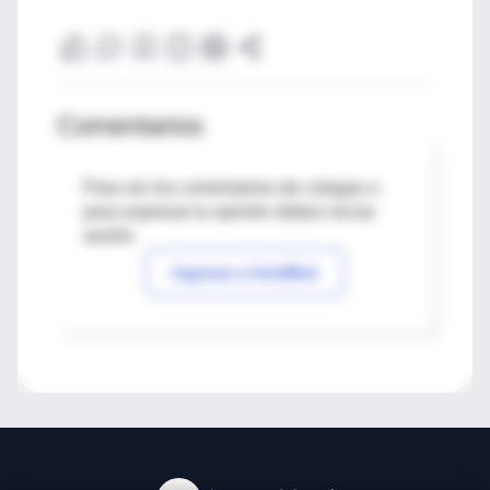
Comentarios
Para ver los comentarios de colegas o
para expresar tu opinión debes iniciar
sesión
Ingresar a IntraMed