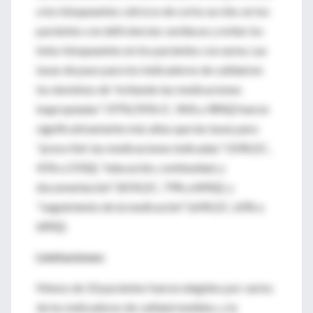
a los bloqueantes cálcicos de corta-acción, en los
pacientes con deficiencias cardíacas y evitar los
beta-bloqueantes en los pacientes con asma. Las
tasas de paso para los indicadores de calidad en
los dominios de "evitando las medicaciones
inapropiadas" (97% [95% IC, 96% a 98%]) fueron
significativamente más altas que las tasas para
"prescribir las medicaciones indicadas" (50% [IC,
45% a 55%]); "educación, continuidad, y
documentación" (81% [IC, 79% a 84%]); y
"seguimiento de la medicación" (64% [IC, 60% a
68%]).
Limitaciones:
Menos de 10 pacientes fueron elegidos por varios
de los indicadores de calidad medidos, y la