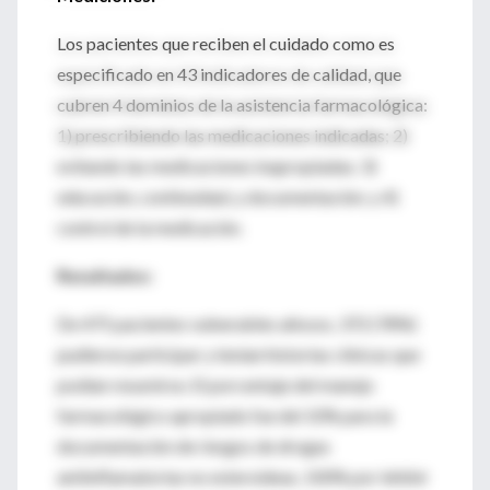
Los pacientes que reciben el cuidado como es
especificado en 43 indicadores de calidad, que
cubren 4 dominios de la asistencia farmacológica:
1) prescribiendo las medicaciones indicadas; 2)
evitando las medicaciones inapropiadas; 3)
educación, continuidad, y documentación; y 4)
control de la medicación.
Resultados:
De 475 pacientes vulnerables añosos, 372 (78%)
pudieron participar y tenían historias clínicas que
podían resumirse. El porcentaje del manejo
farmacológico apropiado fue del 10% para la
documentación de riesgos de drogas
antiinflamatorias no esteroideas, 100% por inhibir