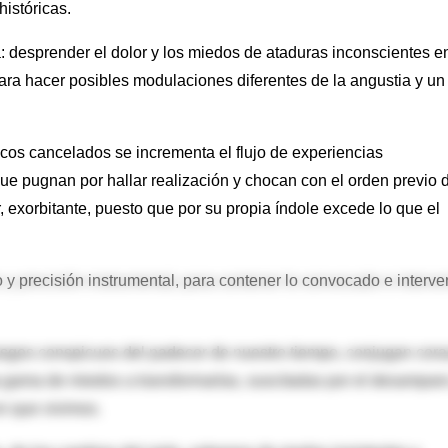
históricas.
 desprender el dolor y los miedos de ataduras inconscientes e
ara hacer posibles modulaciones diferentes de la angustia y un
icos cancelados se incrementa el flujo de experiencias
e pugnan por hallar realización y chocan con el orden previo 
 exorbitante, puesto que por su propia índole excede lo que el
y precisión instrumental, para contener lo convocado e interve
rasgos conspicuos del padecer de nuestro tiempo, conjugan cor
a gama de miedos a transformarlas, suscitadas por el desampar
en que vivimos.