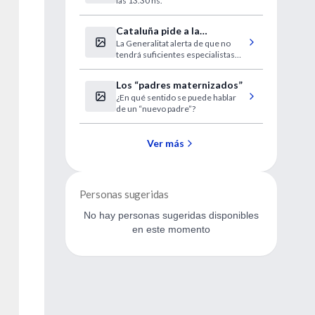
las 13.30 hs.
Cataluña pide a la
La Generalitat alerta de que no
desesperada médicos
tendrá suficientes especialistas
extranjeros sin homologar
este verano.
Los “padres maternizados”
¿En qué sentido se puede hablar
de un “nuevo padre”?
Ver más
Personas sugeridas
No hay personas sugeridas disponibles
en este momento