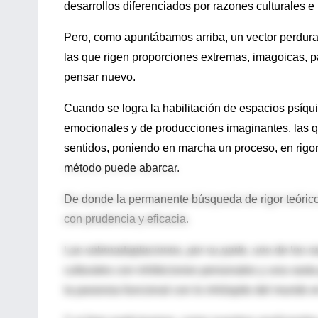
desarrollos diferenciados por razones culturales e 
Pero, como apuntábamos arriba, un vector perdura:
las que rigen proporciones extremas, imagoicas, p
pensar nuevo.
Cuando se logra la habilitación de espacios psíqu
emocionales y de producciones imaginantes, las qu
sentidos, poniendo en marcha un proceso, en rigor,
método puede abarcar.
De donde la permanente búsqueda de rigor teórico 
con prudencia y eficacia.
Las sobreadaptaciones, por su parte, uno de los 
culturales con inhibiciones personales y una vast
la paranoia funcional con lo inhóspito del mundo 