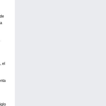
 de
la
a
, el
enta
iglo