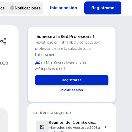
Iniciar sesión
Registrarse
tos
Notificaciones
¡Súmese a la Red Profesional!
Regístrese en IntraMed y conecte con
profesionales de la salud de toda
Latinoamérica.
2008
+1.1 M profesionales de la salud
Impulse su perfil
Registrarse
Iniciar sesión
Contenido sugerido
Reunión del Comité de
Miércoles 6 de Agosto de 2008 a
Tumores